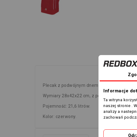
Zgo
Plecak z podwójnym dnem Academy Evo.
Informacje do
Wymiary 28x42x22 cm, z powłoką poliuretan
Ta witryna korzy
naszej stronie . 
Pojemność: 21,6 litrów.
analizy a nastep
Kolor: czerwony.
zachowań podcza
Odr