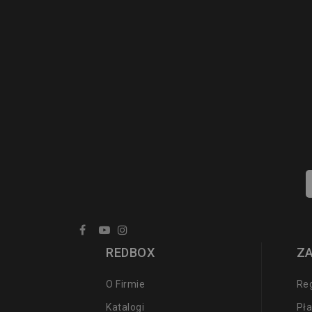
REDBOX
Z
O Firmie
Re
Katalogi
Pła