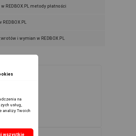
 w REDBOX.PL metody płatności
 w REDBOX.PL
 zwrotów i wymian w REDBOX.PL
ookies
adczenia na
szych usług,
e analizy Twoich
j wszystkie