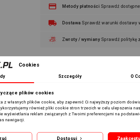
Metody płatności
Sprawdź dostępne
Dostawa
Sprawdź warunki dostawy
Zwroty / wymiany
Sprawdź politykę
Cookies
Plecak z podwójnym dnem
dy
Szczegóły
O C
tyczące plików cookies
ową 10 cm.
sta z własnych plików cookie, aby zapewnić Ci najwyższy poziom doświ
Wykorzystujemy również pliki cookie stron trzecich w celu ulepszenia na
nie wyświetlania reklam związanych z Twoimi preferencjami na podstawi
s nawigacji.
zuć
Dostosuj
Zaakceptu