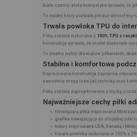
Biało-czarno-złota kolorystyka sprawia, że pi
To model, który pozwala poczuć atmosferę na
Trwała powłoka TPU do inte
Piłka została wykonana z
100% TPU z recykl
konstrukcja sprawia, że model doskonale spr
To idealny wybór dla klubów piłkarskich, aka
Stabilna i komfortowa podcz
Dopracowana konstrukcja zapewnia odpowiedn
zawodnicy mogą rozwijać technikę oraz kontr
Piłka została zaprojektowana z myślą o codz
Najważniejsze cechy piłki a
treningowa piłka inspirowana Mistrzos
grafika nawiązująca do oficjalnej piłki t
kolory inspirowane USA, Kanadą i Meks
trwała powłoka wykonana w 100% z TPU