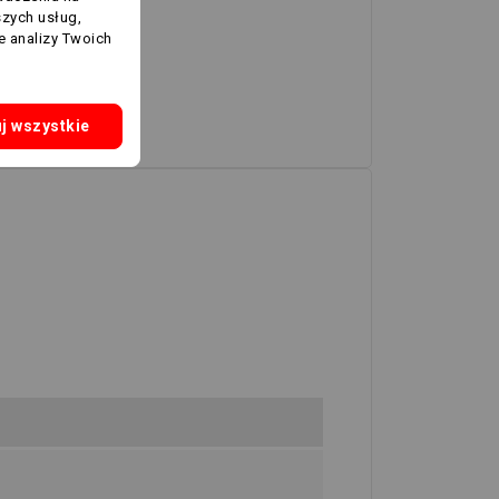
szych usług,
e analizy Twoich
j wszystkie