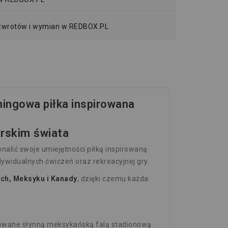
 zwrotów i wymian w REDBOX.PL
ningowa piłka inspirowana
arskim świata
alić swoje umiejętności piłką inspirowaną
ywidualnych ćwiczeń oraz rekreacyjnej gry.
ch, Meksyku i Kanady
, dzięki czemu każda
rowane słynną meksykańską falą stadionową.