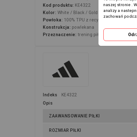
naszej stronie . 
Kod produktu:
KE4322
analizy a nastep
Kolor:
White / Black / Gold Metallic
zachowań podcza
Powłoka:
100% TPU z recyklingu
Konstrukcja:
powlekana
Odr
Przeznaczenie:
trening piłkarski
Indeks
KE4322
Opis
ZAAWANSOWANIE PIŁKI
ROZMIAR PIŁKI