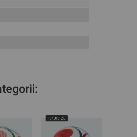
tegorii:
-34,00 ZŁ