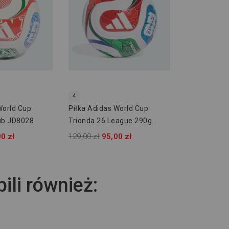
4
World Cup
Piłka Adidas World Cup
lub JD8028
Trionda 26 League 290g
JD8168
0 zł
129,00 zł
95,00 zł
pili również: