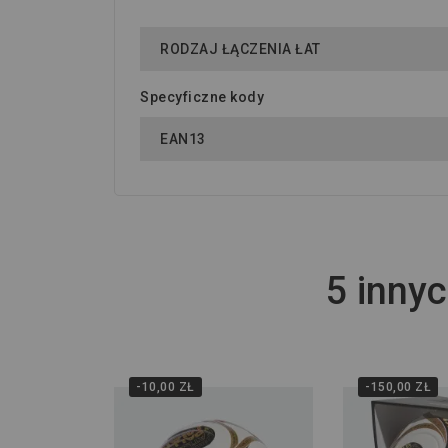
RODZAJ ŁĄCZENIA ŁAT
Specyficzne kody
EAN13
5 innyc
-10,00 ZŁ
-150,00 ZŁ