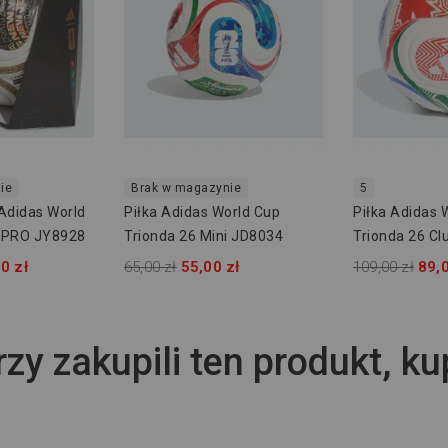
ie
Brak w magazynie
5
 Adidas World
Piłka Adidas World Cup
Piłka Adidas 
6 PRO JY8928
Trionda 26 Mini JD8034
Trionda 26 C
0 zł
65,00 zł
55,00 zł
109,00 zł
89,0
rzy zakupili ten produkt, ku