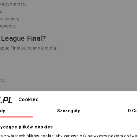
ytrzymałość,
u,
hnicznych,
kowanie.
 League Final?
gue Final polecany jest dla:
ch,
FA 2026.
Cookies
re chcą rozwijać swoje umiejętności sprzętem inspirowanym najwię
dy
Szczegóły
O C
tyczące plików cookies
inal
sta z własnych plików cookie, aby zapewnić Ci najwyższy poziom doświ