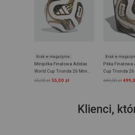
Brak w magazynie
Brak w magazyn
Minipiłka Finałowa Adidas
Piłka Finałowa
World Cup Trionda 26 Mini
Cup Trionda 2
KE4328
65,00 zł
55,00 zł
649,00 zł
499,0
Klienci, któ