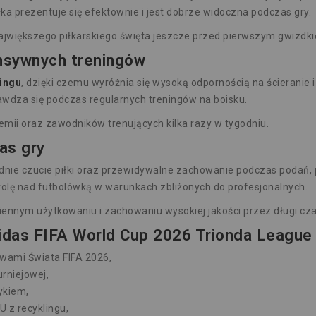
łka prezentuje się efektownie i jest dobrze widoczna podczas gry.
jwiększego piłkarskiego święta jeszcze przed pierwszym gwizdki
nsywnych treningów
ingu
, dzięki czemu wyróżnia się wysoką odpornością na ścieranie
awdza się podczas regularnych treningów na boisku.
demii oraz zawodników trenujących kilka razy w tygodniu.
as gry
ie czucie piłki oraz przewidywalne zachowanie podczas podań, p
olę nad futbolówką w warunkach zbliżonych do profesjonalnych.
iennym użytkowaniu i zachowaniu wysokiej jakości przez długi cza
didas FIFA World Cup 2026 Trionda League 
twami Świata FIFA 2026,
urniejowej,
ykiem,
 z recyklingu,