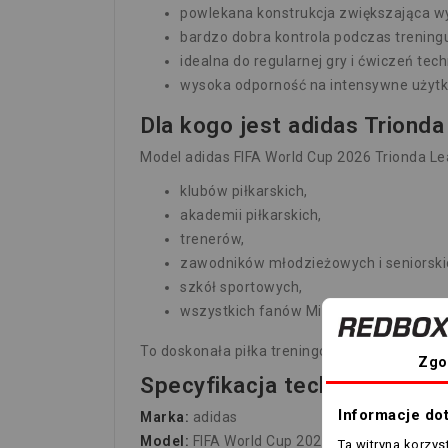
powlekana konstrukcja zwiększająca w
bardzo dobra kontrola podczas trening
idealna do regularnej gry i ćwiczeń tec
wysoka odporność na intensywne użyt
Dla kogo jest adidas Trionda
Model adidas FIFA World Cup 2026 Trionda Lea
klubów piłkarskich,
akademii piłkarskich,
trenerów,
zawodników młodzieżowych i seniorski
szkół sportowych,
wszystkich fanów Mistrzostw Świata FI
To doskonała piłka treningowa dla osób, któ
Zgo
Specyfikacja techniczna
Informacje do
Marka:
adidas
Model:
FIFA World Cup 2026 Trionda League F
Ta witryna korzy