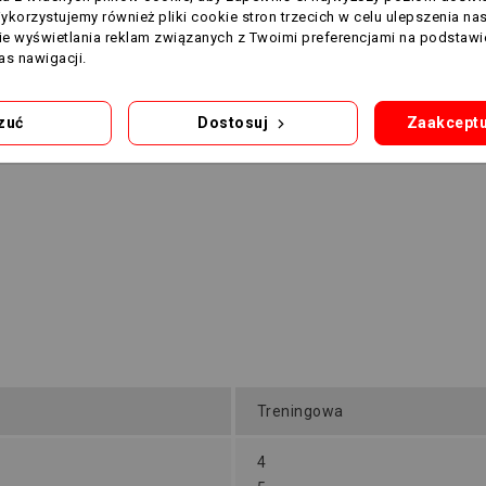
Wykorzystujemy również pliki cookie stron trzecich w celu ulepszenia na
nie wyświetlania reklam związanych z Twoimi preferencjami na podstawi
s nawigacji.
zuć
Dostosuj
Zaakceptu
Treningowa
4