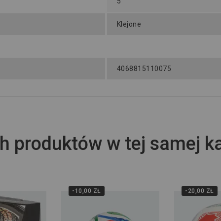
5
Klejone
4068815110075
h produktów w tej samej ka
-10,00 ZŁ
-20,00 ZŁ