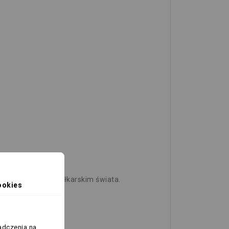
kszym turniejem piłkarskim świata.
ookies
adczenia na