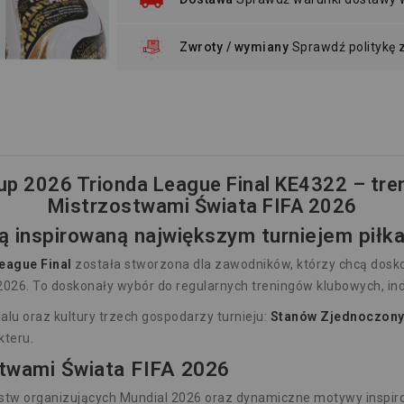
Zwroty / wymiany
Sprawdź politykę
Cup 2026 Trionda League Final KE4322 – tre
Mistrzostwami Świata FIFA 2026
ką inspirowaną największym turniejem piłk
eague Final
została stworzona dla zawodników, którzy chcą doskon
026. To doskonały wybór do regularnych treningów klubowych, ind
lu oraz kultury trzech gospodarzy turnieju:
Stanów Zjednoczony
kteru.
stwami Świata FIFA 2026
ństw organizujących Mundial 2026 oraz dynamiczne motywy inspi