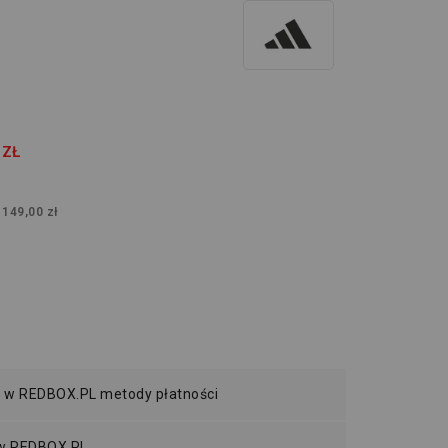
 ZŁ
:
149,00 zł
 w REDBOX.PL metody płatności
 w REDBOX.PL