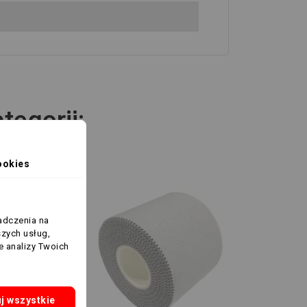
tegorii:
ookies
adczenia na
szych usług,
e analizy Twoich
j wszystkie