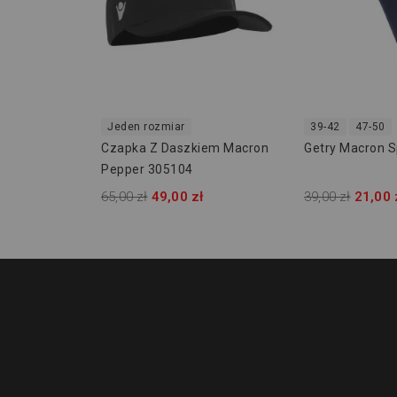
Jeden rozmiar
39-42
47-50
Czapka Z Daszkiem Macron
Getry Macron S
Pepper 305104
65,00 zł
49,00 zł
39,00 zł
21,00 