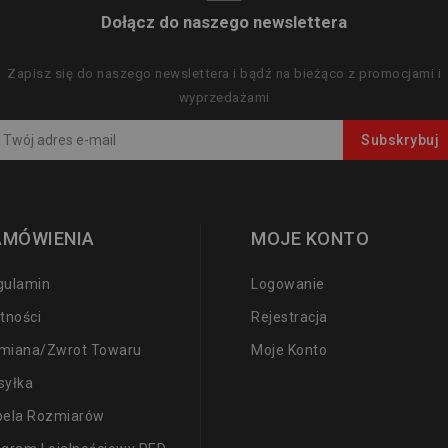
Dołącz do naszego newslettera
Zapisz się do naszego newslettera i bądź na bieżąco z promocjami i
wyprzedażami
AMÓWIENIA
MOJE KONTO
gulamin
Logowanie
tności
Rejestracja
miana/zwrot Towaru
Moje Konto
syłka
bela Rozmiarów