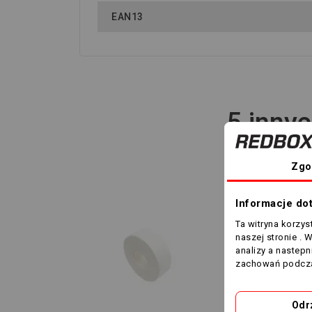
EAN13
5 innyc
Zgo
Informacje do
Ta witryna korzy
naszej stronie . 
analizy a nastep
zachowań podcza
Odr