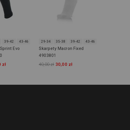
39-42
43-46
47-50
29-34
35-38
39-42
43-46
47-50
Sprint Evo
Skarpety Macron Fixed
0
4903801
 zł
40,00 zł
30,00 zł