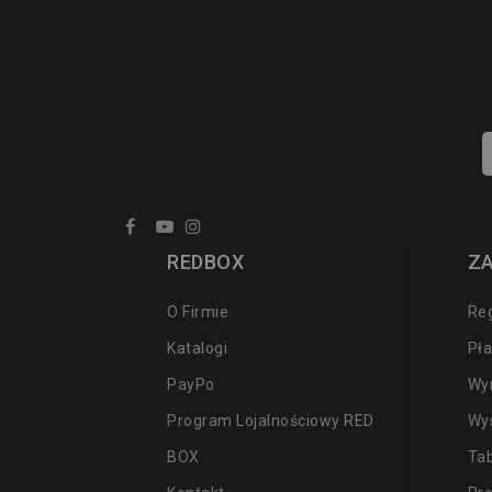
REDBOX
Z
O Firmie
Re
Katalogi
Pła
PayPo
Wy
Program Lojalnościowy RED
Wy
BOX
Ta