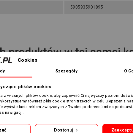
5905935901895
h produktów w tej samej ka
Cookies
dy
Szczegóły
O C
tyczące plików cookies
sta z własnych plików cookie, aby zapewnić Ci najwyższy poziom doświ
Wykorzystujemy również pliki cookie stron trzecich w celu ulepszenia na
nie wyświetlania reklam związanych z Twoimi preferencjami na podstawi
s nawigacji.
zuć
Dostosuj
Zaakceptu