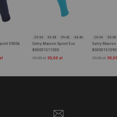
29-34
35-38
39-42
43-46
47-50
29-34
35-38
print 59006
Getry Macron Sprint Evo
Getry Macron 
800001511000
80000151090
zł
39,00 zł
30,00 zł
39,00 zł
30,00