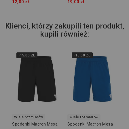
12,00 zł
19,00 zł
Klienci, którzy zakupili ten produkt,
kupili również:
-15,00 ZŁ
-15,00 ZŁ
4
Sp
52
69,
Wiele rozmiarów
Wiele rozmiarów
Spodenki Macron Mesa
Spodenki Macron Mesa