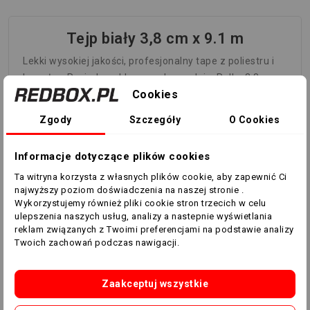
Tejp biały 3,8 cm x 9.1 m
Lekki wysokiej jakości, profesjonalny tape z poliestru i
bawełny. Posiada ząbkowane krawędzie. Rolka 3,8 cm x
Cookies
9.1 m.
Zgody
Szczegóły
O Cookies
Informacje dotyczące plików cookies
Ta witryna korzysta z własnych plików cookie, aby zapewnić Ci
najwyższy poziom doświadczenia na naszej stronie .
Wykorzystujemy również pliki cookie stron trzecich w celu
ulepszenia naszych usług, analizy a nastepnie wyświetlania
reklam związanych z Twoimi preferencjami na podstawie analizy
Specyficzne kody
Twoich zachowań podczas nawigacji.
EAN13
5905935901864
Zaakceptuj wszystkie