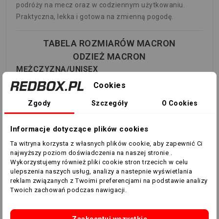
podróży na mecz oraz w codziennym użytkowaniu.
Praktyczna, lekka i gotowa na zmienną pogodę.
TABELA ROZMIARÓW MACRON
ODZIEŻ MACRON
MĘŻCZYZNA/UNISEX
Cookies
KLATKA
WZROST
PIERSIOWA
TALIA
BIODR
Zgody
Szczegóły
O Cookies
ROZMIAR
(cm)
(cm)
(cm)
(cm)
Informacje dotyczące plików cookies
S
159-171
88-96
74-79
88-94
Ta witryna korzysta z własnych plików cookie, aby zapewnić Ci
najwyższy poziom doświadczenia na naszej stronie .
M
172-177
96-100
84-88
96-100
Wykorzystujemy również pliki cookie stron trzecich w celu
ulepszenia naszych usług, analizy a nastepnie wyświetlania
reklam związanych z Twoimi preferencjami na podstawie analizy
L
178-183
100-104
88-92
100-
Twoich zachowań podczas nawigacji.
104