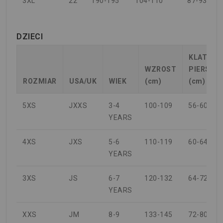
3XL
22
190-195
104-110
87-93
DZIECI
KLATKA
WZROST
PIERSIO
ROZMIAR
USA/UK
WIEK
(cm)
(cm)
5XS
JXXS
3-4
100-109
56-60
YEARS
4XS
JXS
5-6
110-119
60-64
YEARS
3XS
JS
6-7
120-132
64-72
YEARS
XXS
JM
8-9
133-145
72-80