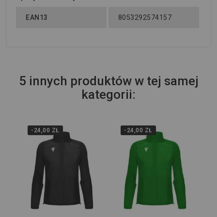
EAN13
8053292574157
5 innych produktów w tej samej
kategorii:
-24,00 ZŁ
-24,00 ZŁ
Wi
Kur
Mac
53
99,