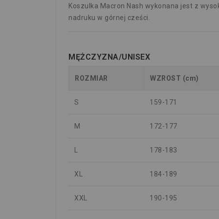
Koszulka Macron Nash wykonana jest z wysoki
nadruku w górnej cześci.
MĘŻCZYZNA/UNISEX
ROZMIAR
WZROST (cm)
S
159-171
M
172-177
L
178-183
XL
184-189
XXL
190-195