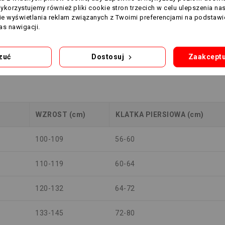
Wykorzystujemy również pliki cookie stron trzecich w celu ulepszenia na
nie wyświetlania reklam związanych z Twoimi preferencjami na podstawi
96-100
79
s nawigacji.
100-104
83
zuć
Dostosuj
Zaakceptu
104-110
87
WZROST (cm)
KLATKA PIERSIOWA (cm)
100-109
56-60
110-119
60-64
120-132
64-72
133-145
72-80