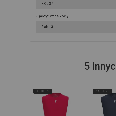
KOLOR
Specyficzne kody
EAN13
5 innyc
-16,00 ZŁ
-16,00 ZŁ