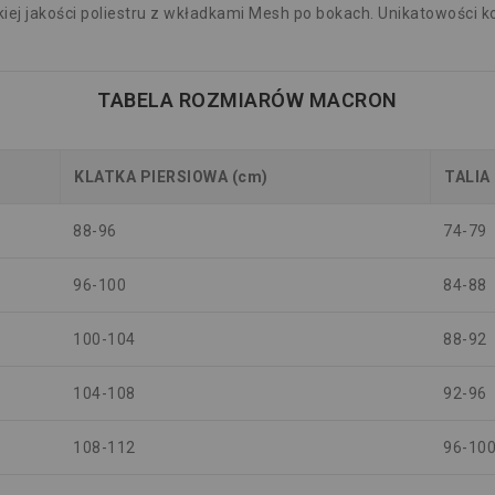
ej jakości poliestru z wkładkami Mesh po bokach. Unikatowości k
TABELA ROZMIARÓW MACRON
KLATKA PIERSIOWA (cm)
TALIA
88-96
74-79
96-100
84-88
100-104
88-92
104-108
92-96
108-112
96-10