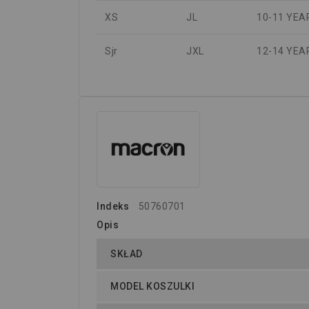
XS
JL
10-11 YEA
Sjr
JXL
12-14 YEA
Indeks
50760701
Opis
SKŁAD
MODEL KOSZULKI