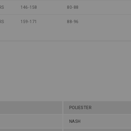
RS
146-158
80-88
RS
159-171
88-96
POLIESTER
NASH