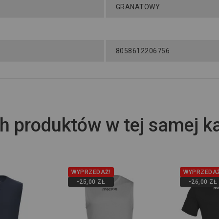
GRANATOWY
8058612206756
h produktów w tej samej ka
WYPRZEDAŻ!
WYPRZEDAŻ
-25,00 ZŁ
-26,00 ZŁ