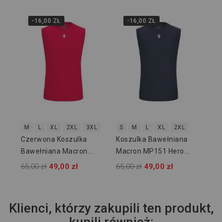
-16,00 ZŁ
-16,00 ZŁ
3X
Ko
Ma
65,
M
L
XL
2XL
3XL
S
M
L
XL
2XL
Czerwona Koszulka
Koszulka Bawełniana
Bawełniana Macron
Macron MP151 Hero
MP151 Hero 907302
907307
65,00 zł
49,00 zł
65,00 zł
49,00 zł
Klienci, którzy zakupili ten produkt,