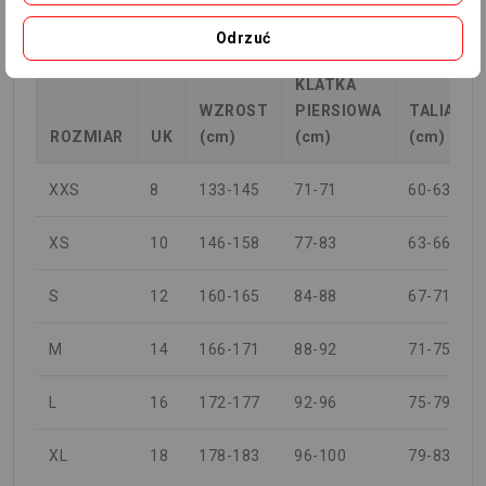
Odrzuć
KOBIETA
KLATKA
WZROST
PIERSIOWA
TALIA
ROZMIAR
UK
(cm)
(cm)
(cm)
XXS
8
133-145
71-71
60-63
XS
10
146-158
77-83
63-66
S
12
160-165
84-88
67-71
M
14
166-171
88-92
71-75
L
16
172-177
92-96
75-79
XL
18
178-183
96-100
79-83