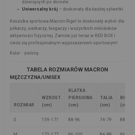
dziecięcych po dorosłe.
Uniwersalny krój
– doskonały dla każdej sylwetki.
Koszulka sportowa Macron Rigel to doskonały wybór dla
piłkarzy, siatkarzy, biegaczy i wszystkich miłośników
aktywności fizycznej. Zamów już teraz w RED BOX i
ciesz się profesjonalnym wyposażeniem sportowym!
Kolor - zielony.
TABELA ROZMIARÓW MACRON
MĘŻCZYZNA/UNISEX
KLATKA
WZROST
PIERSIOWA
TALIA
BIODR
ROZMIAR
(cm)
(cm)
(cm)
(cm)
S
159-171
88-96
74-79
88-94
M
172-177
96-100
84-88
96-100