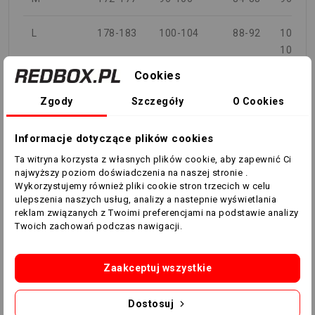
L
178-183
100-104
88-92
100-
104
Cookies
XL
184-189
104-108
92-96
104-
Zgody
Szczegóły
O Cookies
108
XXL
190-195
108-112
96-
108-
Informacje dotyczące plików cookies
100
112
Ta witryna korzysta z własnych plików cookie, aby zapewnić Ci
najwyższy poziom doświadczenia na naszej stronie .
Wykorzystujemy również pliki cookie stron trzecich w celu
3XL
196-201
112-118
100-
112-
ulepszenia naszych usług, analizy a nastepnie wyświetlania
106
118
reklam związanych z Twoimi preferencjami na podstawie analizy
Twoich zachowań podczas nawigacji.
4XL
202-207
118-124
106-
118-
112
124
Zaakceptuj wszystkie
5XL
208-212
124-130
112-
124-
Dostosuj
118
130