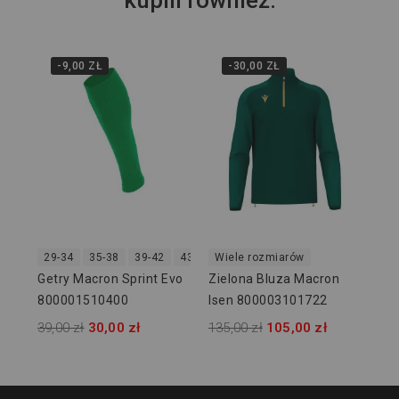
kupili również:
-9,00 ZŁ
-30,00 ZŁ
5 
Ba
RB
Bia
8,0
29-34
35-38
39-42
43-46
Wiele rozmiarów
47-50
Getry Macron Sprint Evo
Zielona Bluza Macron
800001510400
Isen 800003101722
39,00 zł
30,00 zł
135,00 zł
105,00 zł