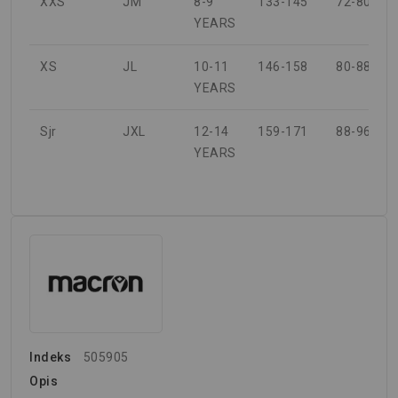
XXS
JM
8-9
133-145
72-80
YEARS
XS
JL
10-11
146-158
80-88
YEARS
Sjr
JXL
12-14
159-171
88-96
YEARS
Indeks
505905
Opis