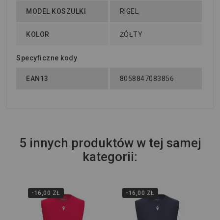
MODEL KOSZULKI
RIGEL
KOLOR
ŻÓŁTY
Specyficzne kody
EAN13
8058847083856
5 innych produktów w tej samej
kategorii:
-16,00 ZŁ
-16,00 ZŁ
3X
Ko
Ma