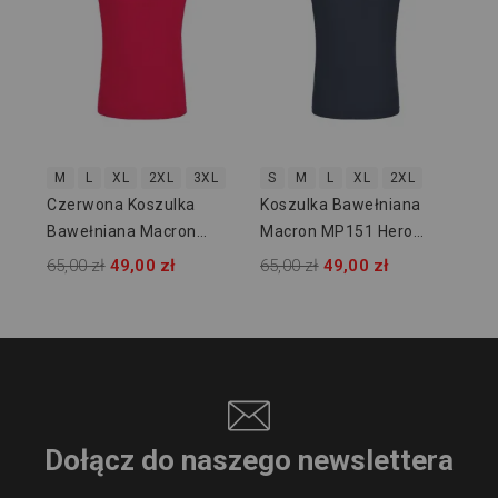
65,
M
L
XL
2XL
3XL
S
M
L
XL
2XL
Czerwona Koszulka
Koszulka Bawełniana
Bawełniana Macron
Macron MP151 Hero
MP151 Hero 907302
907307
65,00 zł
49,00 zł
65,00 zł
49,00 zł
Dołącz do naszego newslettera