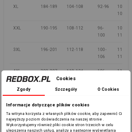
XL
184-189
104-108
92-96
104-
108
XXL
190-195
108-112
96-
108-
100
112
3XL
196-201
112-118
100-
112-
106
118
4XL
202-207
118-124
106-
118-
Cookies
112
124
Zgody
Szczegóły
O Cookies
5XL
208-212
124-130
112-
124-
118
130
Informacje dotyczące plików cookies
KOBIETA
Ta witryna korzysta z własnych plików cookie, aby zapewnić Ci
najwyższy poziom doświadczenia na naszej stronie .
Wykorzystujemy również pliki cookie stron trzecich w celu
KLATKA
ulepszenia naszych usług, analizy a nastepnie wyświetlania