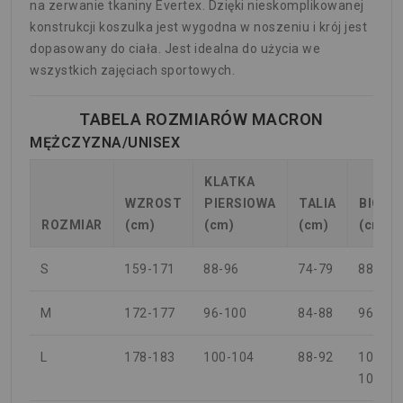
na zerwanie tkaniny Evertex. Dzięki nieskomplikowanej
konstrukcji koszulka jest wygodna w noszeniu i krój jest
dopasowany do ciała. Jest idealna do użycia we
wszystkich zajęciach sportowych.
TABELA ROZMIARÓW MACRON
MĘŻCZYZNA/UNISEX
KLATKA
WZROST
PIERSIOWA
TALIA
BIODR
ROZMIAR
(cm)
(cm)
(cm)
(cm)
S
159-171
88-96
74-79
88-94
M
172-177
96-100
84-88
96-100
L
178-183
100-104
88-92
100-
104