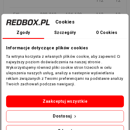
112
124
5XL
208-212
124-130
112-
124-
Cookies
118
130
Zgody
Szczegóły
O Cookies
KOBIETA
Informacje dotyczące plików cookies
KLATKA
WZROST
PIERSIOWA
TALIA
Ta witryna korzysta z własnych plików cookie, aby zapewnić Ci
ROZMIAR
UK
(cm)
(cm)
(cm)
najwyższy poziom doświadczenia na naszej stronie .
Wykorzystujemy również pliki cookie stron trzecich w celu
ulepszenia naszych usług, analizy a nastepnie wyświetlania
XXS
8
133-145
71-71
60-63
reklam związanych z Twoimi preferencjami na podstawie analizy
Twoich zachowań podczas nawigacji.
XS
10
146-158
77-83
63-66
Zaakceptuj wszystkie
S
12
160-165
84-88
67-71
Dostosuj
M
14
166-171
88-92
71-75