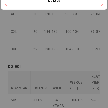
Odrzuć
L
16
172-177
92-96
75-79
XL
18
178-183
96-100
79-83
XXL
20
184-189
100-104
83-87
3XL
22
190-195
104-110
87-93
DZIECI
KLATKA
WZROST
PIERSIO
ROZMIAR
USA/UK
WIEK
(cm)
(cm)
5XS
JXXS
3-4
100-109
56-60
YEARS