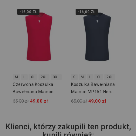
-16,00 ZŁ
-16,00 ZŁ
3X
Ko
Ma
65,
M
L
XL
2XL
3XL
S
M
L
XL
2XL
Czerwona Koszulka
Koszulka Bawełniana
Bawełniana Macron
Macron MP151 Hero
MP151 Hero 907302
907307
65,00 zł
49,00 zł
65,00 zł
49,00 zł
Klienci, którzy zakupili ten produkt,
kupili również: