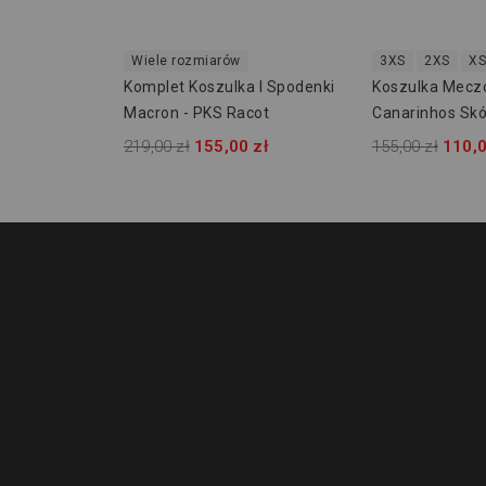
Wiele rozmiarów
3XS
2XS
XS
Komplet Koszulka I Spodenki
Koszulka Mec
Macron - PKS Racot
Canarinhos Skó
2018 / 19 / 20
219,00 zł
155,00 zł
155,00 zł
110,0