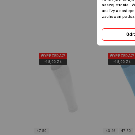
naszej stronie . 
analizy a nastep
zachowań podcza
5 innyc
Odr
WYPRZEDAŻ!
WYPRZEDAŻ!
-18,00 ZŁ
-18,00 ZŁ
47-50
43-46
47-50