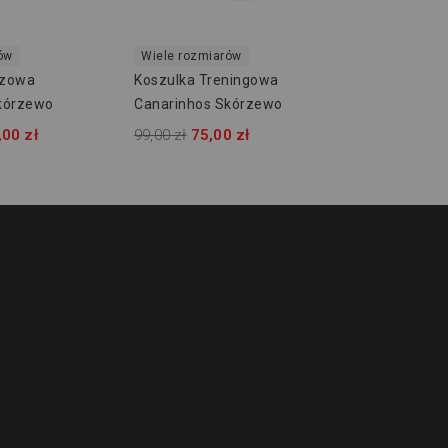
ów
Wiele rozmiarów
czowa
Koszulka Treningowa
kórzewo
Canarinhos Skórzewo
,00 zł
99,00 zł
75,00 zł