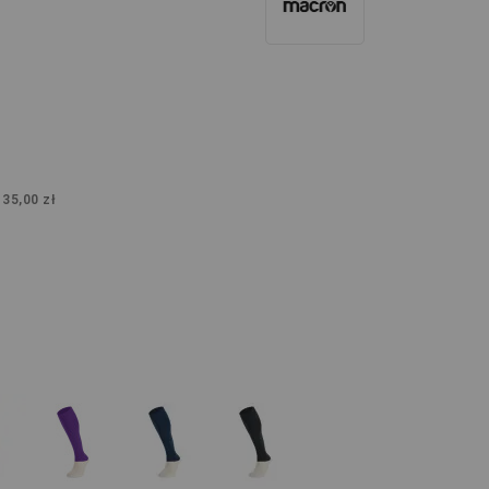
:
35,00 zł