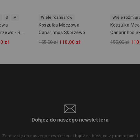
S
M
Wiele rozmiarów
Wiele rozmiar
zowa
Koszulka Meczowa
Koszulka Me
rzewo - R.
Canarinhos Skórzewo
Canarinhos S
0 zł
155,00 zł
110,00 zł
155,00 zł
110
Dołącz do naszego newslettera
Zapisz się do naszego newslettera i bądź na bieżąco z promocjami i