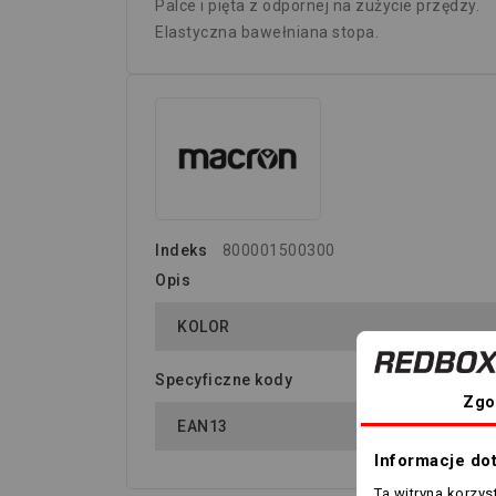
Palce i pięta z odpornej na zużycie przędzy.
Elastyczna bawełniana stopa.
Indeks
800001500300
Opis
KOLOR
Specyficzne kody
Zgo
EAN13
Informacje do
Ta witryna korzy