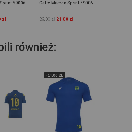
Sprint 59006
Getry Macron Sprint 59006
 zł
39,00 zł
21,00 zł
pili również:
-24,00 ZŁ
Wiele rozmi
-25,00 ZŁ
Koszulka Tr
- Piast Koby
115,00 zł
90