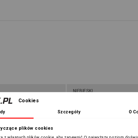
NIEBIESKI
Cookies
dy
Szczegóły
O C
8056009509558
tyczące plików cookies
sta z własnych plików cookie, aby zapewnić Ci najwyższy poziom doświ