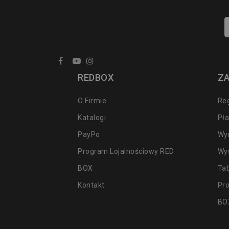
REDBOX
Z
O Firmie
Re
Katalogi
Pła
PayPo
Wy
Program Lojalnościowy RED
Wy
BOX
Ta
Kontakt
Pr
BO