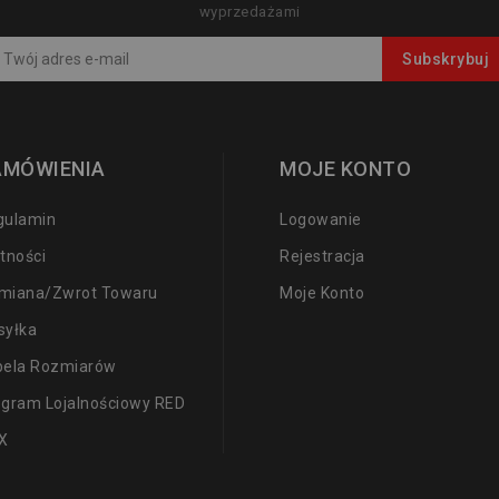
wyprzedażami
AMÓWIENIA
MOJE KONTO
gulamin
Logowanie
tności
Rejestracja
miana/zwrot Towaru
Moje Konto
syłka
bela Rozmiarów
ogram Lojalnościowy RED
X