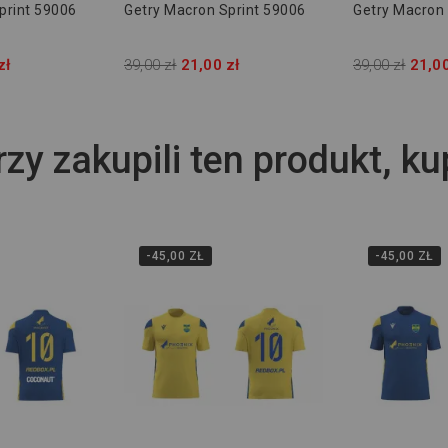
print 59006
Getry Macron Sprint 59006
Getry Macron 
zł
39,00 zł
21,00 zł
39,00 zł
21,00
rzy zakupili ten produkt, ku
-45,00 ZŁ
-45,00 ZŁ