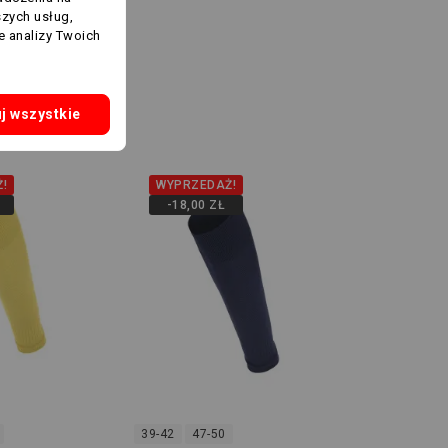
szych usług,
e analizy Twoich
tegorii:
j wszystkie
!
WYPRZEDAŻ!
-18,00 ZŁ
39-42
47-50