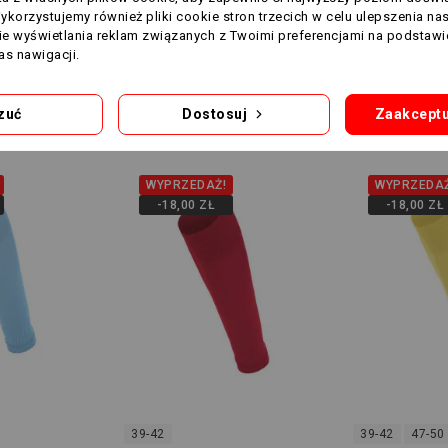
Wykorzystujemy również pliki cookie stron trzecich w celu ulepszenia na
nie wyświetlania reklam związanych z Twoimi preferencjami na podstawi
s nawigacji.
h produktów w tej samej ka
zuć
Dostosuj
Zaakceptu
WYPRZEDAŻ!
WYPRZEDAŻ
-18,00 ZŁ
-18,00 ZŁ
39-42
39-42
47-50