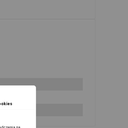
ookies
adczenia na