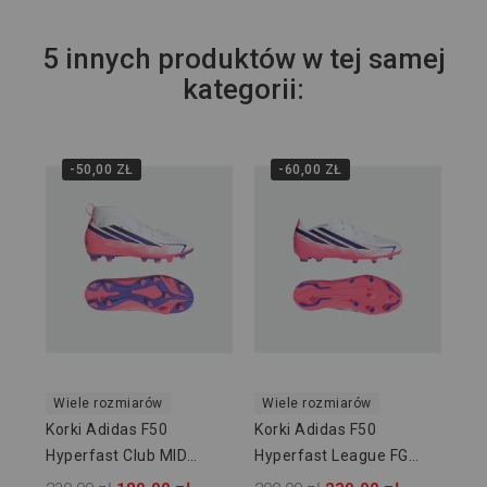
5 innych produktów w tej samej
kategorii:
-50,00 ZŁ
-60,00 ZŁ
Wi
Kor
Hy
KJ
399
Wiele rozmiarów
Wiele rozmiarów
Korki Adidas F50
Korki Adidas F50
Hyperfast Club MID
Hyperfast League FG
FG/MG JUNIOR KJ0670
JUNIOR KK1397