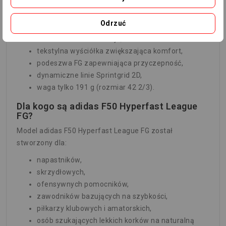
lekka siateczka HALOSHELL+,
doskonałe czucie piłki,
Odrzuć
syntetyczna cholewka,
sznurowana konstrukcja,
tekstylna wyściółka zwiększająca komfort,
podeszwa FG zapewniająca przyczepność,
dynamiczne linie Sprintgrid 2D,
waga tylko 191 g (rozmiar 42 2/3).
Dla kogo są adidas F50 Hyperfast League
FG?
Model adidas F50 Hyperfast League FG został
stworzony dla:
napastników,
skrzydłowych,
ofensywnych pomocników,
zawodników bazujących na szybkości,
piłkarzy klubowych i amatorskich,
osób szukających lekkich korków na naturalną