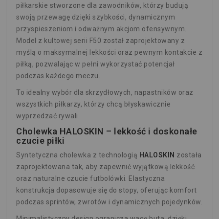
piłkarskie stworzone dla zawodników, którzy budują
swoją przewagę dzięki szybkości, dynamicznym
przyspieszeniom i odważnym akcjom ofensywnym.
Model z kultowej serii F50 został zaprojektowany z
myślą o maksymalnej lekkości oraz pewnym kontakcie z
piłką, pozwalając w pełni wykorzystać potencjał
podczas każdego meczu.
To idealny wybór dla skrzydłowych, napastników oraz
wszystkich piłkarzy, którzy chcą błyskawicznie
wyprzedzać rywali.
Cholewka HALOSKIN – lekkość i doskonałe
czucie piłki
Syntetyczna cholewka z technologią
HALOSKIN
została
zaprojektowana tak, aby zapewnić wyjątkową lekkość
oraz naturalne czucie futbolówki. Elastyczna
konstrukcja dopasowuje się do stopy, oferując komfort
podczas sprintów, zwrotów i dynamicznych pojedynków.
Minimalistyczny design ogranicza wagę buta, dzięki