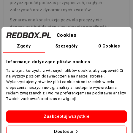
przyczepność podczas przyspieszeń, nagłych
zatrzymań oraz dynamicznych zwrotów.
Sznurowana konstrukcja pozwala precyzyjnie
dopasować but do stopy, zwiększając stabilność i
pewność podczas gry.
Cookies
Nowoczesny design inspirowany
Zgody
Szczegóły
O Cookies
szybkością
Charakterystyczne linie nadruku
Sprintgrid 2D
Informacje dotyczące plików cookies
podkreślają dynamiczny charakter modelu i nawiązują
Ta witryna korzysta z własnych plików cookie, aby zapewnić Ci
do szybkości, z której od lat słynie seria adidas F50.
najwyższy poziom doświadczenia na naszej stronie .
Wykorzystujemy również pliki cookie stron trzecich w celu
Kolorystyka
Solar Turbo / Core Black / Gold Metallic
ulepszenia naszych usług, analizy a nastepnie wyświetlania
sprawia, że buty wyróżniają się na boisku i doskonale
reklam związanych z Twoimi preferencjami na podstawie analizy
wpisują się w nowoczesny styl piłkarski.
Twoich zachowań podczas nawigacji.
Najważniejsze cechy adidas F50 Hyperfast
League FG
Zaakceptuj wszystkie
przeznaczone na naturalną murawę (FG),
technologia HALOSKIN,
Dostosuj