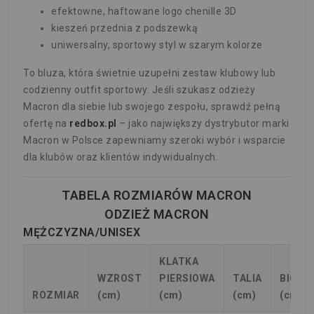
efektowne, haftowane logo chenille 3D
kieszeń przednia z podszewką
uniwersalny, sportowy styl w szarym kolorze
To bluza, która świetnie uzupełni zestaw klubowy lub
codzienny outfit sportowy. Jeśli szukasz odzieży
Macron dla siebie lub swojego zespołu, sprawdź pełną
ofertę na
redbox.pl
– jako największy dystrybutor marki
Macron w Polsce zapewniamy szeroki wybór i wsparcie
dla klubów oraz klientów indywidualnych.
TABELA ROZMIARÓW MACRON
ODZIEŻ MACRON
MĘŻCZYZNA/UNISEX
KLATKA
WZROST
PIERSIOWA
TALIA
BIODR
ROZMIAR
(cm)
(cm)
(cm)
(cm)