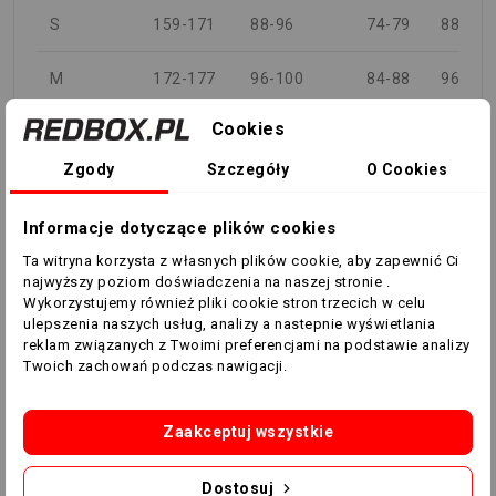
S
159-171
88-96
74-79
88-94
M
172-177
96-100
84-88
96-100
Cookies
L
178-183
100-104
88-92
100-
104
Zgody
Szczegóły
O Cookies
XL
184-189
104-108
92-96
104-
Informacje dotyczące plików cookies
108
Ta witryna korzysta z własnych plików cookie, aby zapewnić Ci
najwyższy poziom doświadczenia na naszej stronie .
XXL
190-195
108-112
96-
108-
Wykorzystujemy również pliki cookie stron trzecich w celu
100
112
ulepszenia naszych usług, analizy a nastepnie wyświetlania
reklam związanych z Twoimi preferencjami na podstawie analizy
Twoich zachowań podczas nawigacji.
3XL
196-201
112-118
100-
112-
106
118
Zaakceptuj wszystkie
4XL
202-207
118-124
106-
118-
112
124
Dostosuj