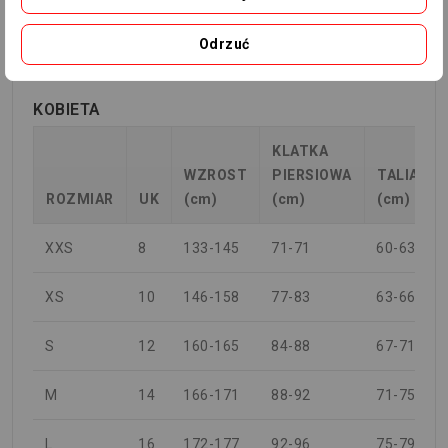
5XL
208-212
124-130
112-
124-
Odrzuć
118
130
KOBIETA
KLATKA
WZROST
PIERSIOWA
TALIA
ROZMIAR
UK
(cm)
(cm)
(cm)
XXS
8
133-145
71-71
60-63
XS
10
146-158
77-83
63-66
S
12
160-165
84-88
67-71
M
14
166-171
88-92
71-75
L
16
172-177
92-96
75-79