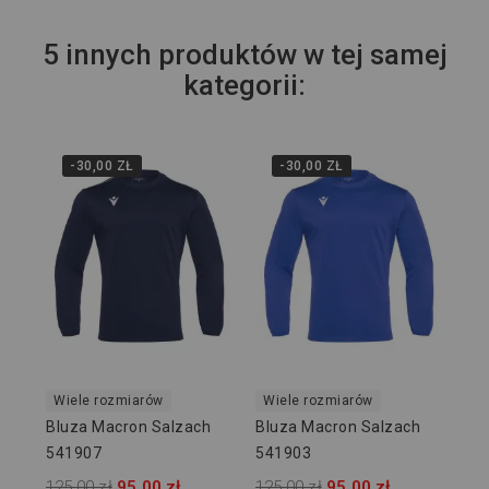
5 innych produktów w tej samej
kategorii:
-30,00 ZŁ
-30,00 ZŁ
Wi
Bl
54
125
Wiele rozmiarów
Wiele rozmiarów
Bluza Macron Salzach
Bluza Macron Salzach
541907
541903
125,00 zł
95,00 zł
125,00 zł
95,00 zł