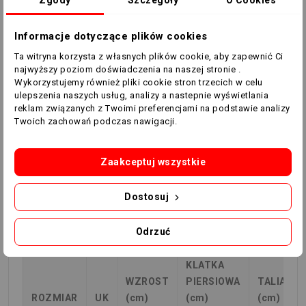
Zgody
Szczegóły
O Cookies
108
Informacje dotyczące plików cookies
XXL
190-195
108-112
96-
108-
100
112
Ta witryna korzysta z własnych plików cookie, aby zapewnić Ci
najwyższy poziom doświadczenia na naszej stronie .
Wykorzystujemy również pliki cookie stron trzecich w celu
3XL
196-201
112-118
100-
112-
ulepszenia naszych usług, analizy a nastepnie wyświetlania
106
118
reklam związanych z Twoimi preferencjami na podstawie analizy
Twoich zachowań podczas nawigacji.
4XL
202-207
118-124
106-
118-
112
124
Zaakceptuj wszystkie
5XL
208-212
124-130
112-
124-
Dostosuj
118
130
Odrzuć
KOBIETA
KLATKA
WZROST
PIERSIOWA
TALIA
ROZMIAR
UK
(cm)
(cm)
(cm)