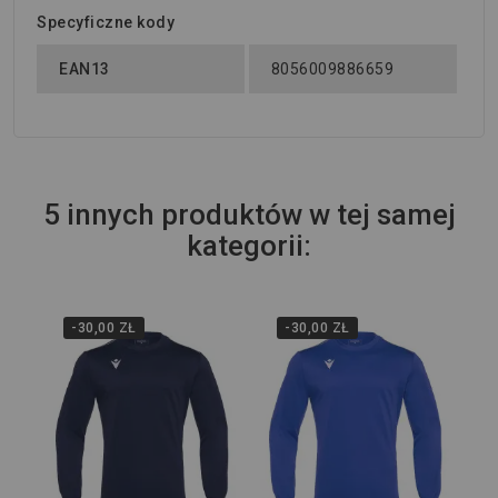
Specyficzne kody
EAN13
8056009886659
5 innych produktów w tej samej
kategorii:
-30,00 ZŁ
-30,00 ZŁ
Wi
Bl
54
125