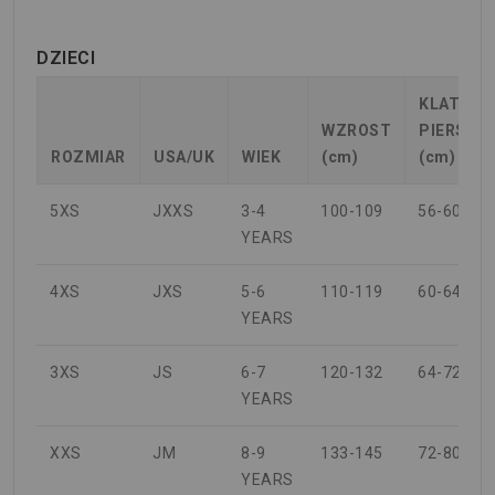
DZIECI
KLATKA
WZROST
PIERSIO
ROZMIAR
USA/UK
WIEK
(cm)
(cm)
5XS
JXXS
3-4
100-109
56-60
YEARS
4XS
JXS
5-6
110-119
60-64
YEARS
3XS
JS
6-7
120-132
64-72
YEARS
XXS
JM
8-9
133-145
72-80
YEARS