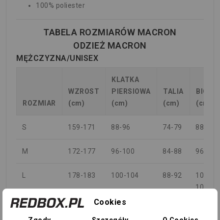
100% poliester
TABELA ROZMIARÓW MACRON
ODZIEŻ MACRON
MĘŻCZYZNA/UNISEX
KLATKA
WZROST
PIERSIOWA
TALIA
BIODR
ROZMIAR
(cm)
(cm)
(cm)
(cm)
S
159-171
88-96
74-79
88-94
M
172-177
96-100
84-88
96-100
L
178-183
100-104
88-92
100-
104
Cookies
XL
184-189
104-108
92-96
104-