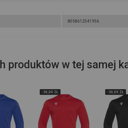
8058612541956
h produktów w tej samej ka
-30,00 ZŁ
-30,00 ZŁ