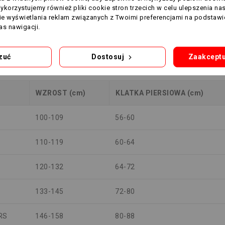
Wykorzystujemy również pliki cookie stron trzecich w celu ulepszenia na
nie wyświetlania reklam związanych z Twoimi preferencjami na podstawi
100-104
83
s nawigacji.
104-110
87
zuć
Dostosuj
Zaakceptu
WZROST (cm)
KLATKA PIERSIOWA (cm)
100-109
56-60
110-119
60-64
120-132
64-72
133-145
72-80
RS
146-158
80-88