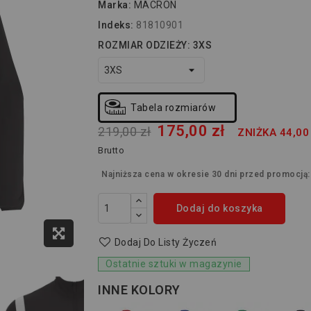
Marka:
MACRON
Indeks:
81810901
ROZMIAR ODZIEŻY: 3XS
Tabela rozmiarów
175,00 zł
219,00 zł
ZNIŻKA 44,00
Brutto
Najniższa cena w okresie 30 dni przed promocją
Dodaj do koszyka
Dodaj Do Listy Życzeń
Ostatnie sztuki w magazynie
INNE KOLORY