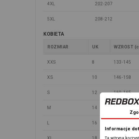
4XL
202-207
5XL
208-212
KOBIETA
ROZMIAR
UK
WZROST (
XXS
8
133-145
XS
10
146-158
S
12
160-165
M
14
166-171
Zgo
L
16
172-177
Informacje do
XL
18
178-183
Ta witryna korzy