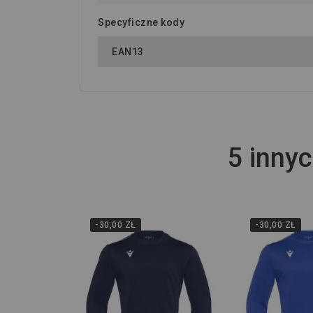
Specyficzne kody
EAN13
5 innyc
-30,00 ZŁ
-30,00 ZŁ