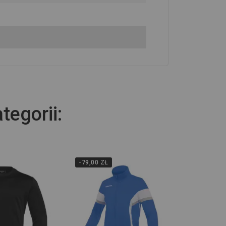
tegorii:
-79,00 ZŁ