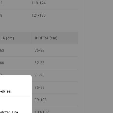
12
118-124
18
124-130
LIA (cm)
BIODRA (cm)
-63
76-82
-66
82-88
-71
91-95
-75
95-99
ookies
-79
99-103
-83
103-107
adczenia na