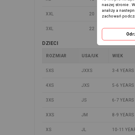
naszej stronie . 
analizy a nastep
XXL
20
184-189
zachowań podcza
3XL
22
190-195
Odr
DZIECI
ROZMIAR
USA/UK
WIEK
5XS
JXXS
3-4 YEARS
4XS
JXS
5-6 YEARS
3XS
JS
6-7 YEARS
XXS
JM
8-9 YEARS
XS
JL
10-11 YEA