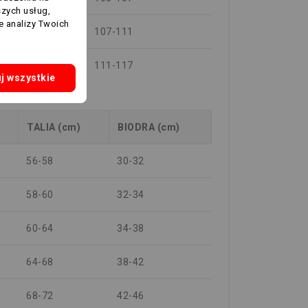
szych usług,
e analizy Twoich
-87
107-111
-93
111-117
j wszystkie
TALIA (cm)
BIODRA (cm)
56-58
30-32
58-60
32-34
60-64
34-38
64-68
38-42
68-72
42-46