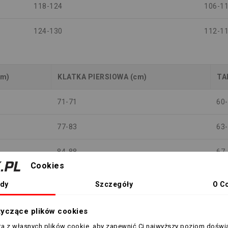
118-124
106-1
124-130
112-1
cm)
KLATKA PIERSIOWA (cm)
TA
71-71
60
77-83
63
84-88
67
Cookies
88-92
71
dy
Szczegóły
O C
92-96
75
tyczące plików cookies
96-100
79
sta z własnych plików cookie, aby zapewnić Ci najwyższy poziom doświ