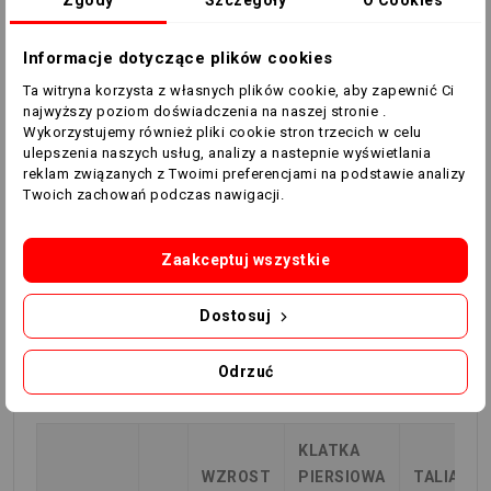
Zgody
Szczegóły
O Cookies
XL
184-189
104-108
92-96
104-
108
Informacje dotyczące plików cookies
XXL
190-195
108-112
96-
108-
Ta witryna korzysta z własnych plików cookie, aby zapewnić Ci
najwyższy poziom doświadczenia na naszej stronie .
100
112
Wykorzystujemy również pliki cookie stron trzecich w celu
ulepszenia naszych usług, analizy a nastepnie wyświetlania
3XL
196-201
112-118
100-
112-
reklam związanych z Twoimi preferencjami na podstawie analizy
106
118
Twoich zachowań podczas nawigacji.
4XL
202-207
118-124
106-
118-
Zaakceptuj wszystkie
112
124
Dostosuj
5XL
208-212
124-130
112-
124-
118
130
Odrzuć
KOBIETA
KLATKA
WZROST
PIERSIOWA
TALIA