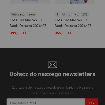
Wiele rozmiarów
S
M
L
XL
2XL
Koszulka Macron FC
Koszulka Macron FC
Banik Ostrava 2026/27
Banik Ostrava 2026/27
Domowa 700200200001
Wyjazdowa
399,00 zł
355,00 zł
700200380001
Dołącz do naszego newslettera
Zapisz się do naszego newslettera i bądź na bieżąco z
promocjami i wyprzedażami