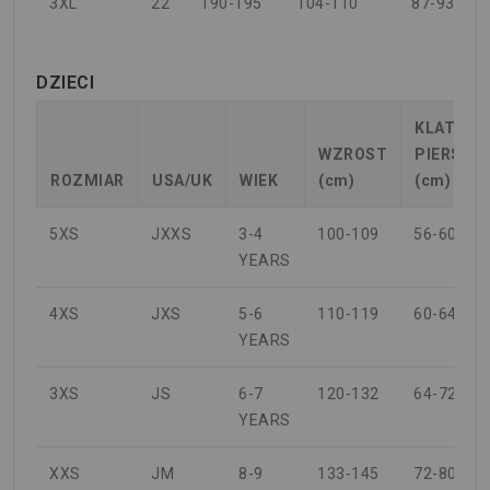
3XL
22
190-195
104-110
87-93
DZIECI
KLATKA
WZROST
PIERSIO
ROZMIAR
USA/UK
WIEK
(cm)
(cm)
5XS
JXXS
3-4
100-109
56-60
YEARS
4XS
JXS
5-6
110-119
60-64
YEARS
3XS
JS
6-7
120-132
64-72
YEARS
XXS
JM
8-9
133-145
72-80