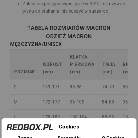
Zalecenia pielęgnacyjne: prać w 30°C, nie używać
płynu do płukania, nie suszyć w suszarce
TABELA ROZMIARÓW MACRON
ODZIEŻ MACRON
MĘŻCZYZNA/UNISEX
KLATKA
WZROST
PIERSIOWA
TALIA
BIODR
ROZMIAR
(cm)
(cm)
(cm)
(cm)
S
159-171
88-96
74-79
88-94
M
172-177
96-100
84-88
96-100
L
178-183
100-104
88-92
100-
104
Cookies