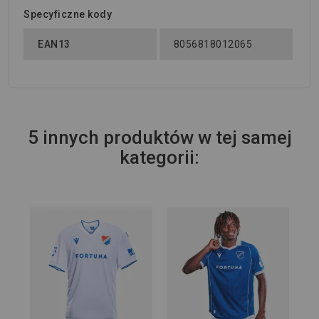
Specyficzne kody
EAN13
8056818012065
5 innych produktów w tej samej
kategorii:
S
Ko
Ba
Tr
39