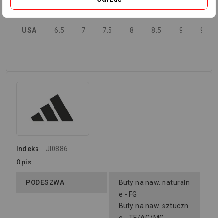
UK
6
6.5
7
7.5
8
8.5
9
USA
6.5
7
7.5
8
8.5
9
9.5
Indeks
JI0886
Opis
PODESZWA
Buty na naw. naturaln
e - FG
Buty na naw. sztuczn
e - TF/AG/MG