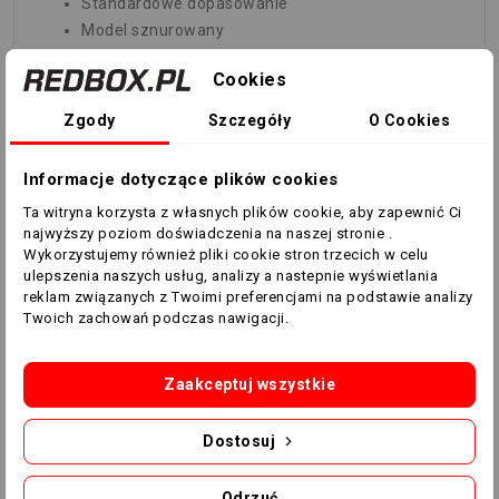
Standardowe dopasowanie
Model sznurowany
Cholewka Fiberskin z nadrukiem Sprintgrid
Cookies
Tekstylna wyściółka
Podeszwa zewnętrzna Sprintplate 360
Zgody
Szczegóły
O Cookies
przeznaczona do gry na twardych i mieszanych
nawierzchniach
Informacje dotyczące plików cookies
Kolor produktu: Purple Rush / Cloud White / Lucid
Ta witryna korzysta z własnych plików cookie, aby zapewnić Ci
Lemon
najwyższy poziom doświadczenia na naszej stronie .
Kod produktu: JI0886
Wykorzystujemy również pliki cookie stron trzecich w celu
ulepszenia naszych usług, analizy a nastepnie wyświetlania
reklam związanych z Twoimi preferencjami na podstawie analizy
TABELA ROZMIARÓW
Twoich zachowań podczas nawigacji.
EURO
39
40
40
41
42
42
43
Zaakceptuj wszystkie
1/3
2/3
1/3
2/3
1/3
Dostosuj
CM
24,5
25
25,5
26
26,5
27
27,5
Odrzuć