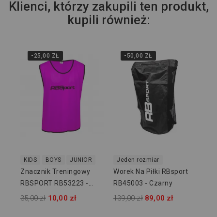
Klienci, którzy zakupili ten produkt,
kupili również:
-25,00 ZŁ
-50,00 ZŁ
KI
Zn
RB
Żół
35,
KIDS
BOYS
JUNIOR
Jeden rozmiar
Znacznik Treningowy
Worek Na Piłki RBsport
RBSPORT RB53223 -
RB45003 - Czarny
Różowy
35,00 zł
10,00 zł
139,00 zł
89,00 zł