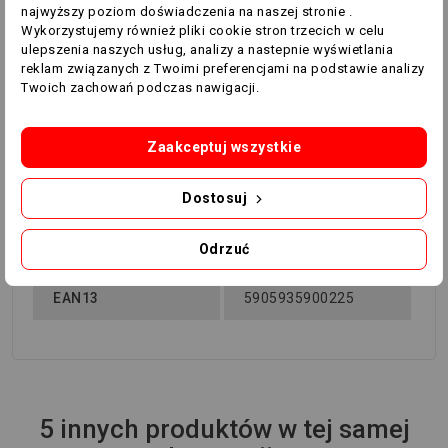
najwyższy poziom doświadczenia na naszej stronie .
SENIOR
- 62 x 73 cm
Wykorzystujemy również pliki cookie stron trzecich w celu
ulepszenia naszych usług, analizy a nastepnie wyświetlania
reklam związanych z Twoimi preferencjami na podstawie analizy
Twoich zachowań podczas nawigacji.
Zaakceptuj wszystkie
Dostosuj
Indeks
RB53233
Odrzuć
Specyficzne kody
EAN13
5905935900225
5 innych produktów w tej samej