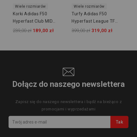
Wiele rozmiarów
Wiele rozmiarów
Korki Adidas F50
Turfy Adidas F50
Hyperfast Club MID
Hyperfast League TF
FG/MG JUNIOR KJ0670
KJ3434
239,00 zł
189,00 zł
399,00 zł
319,00 zł
Dołącz do naszego newslettera
Zapisz się do naszego newslettera i bądź na bieżąco z
promocjami i wyprzedażami