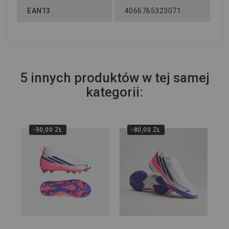
EAN13
4066765323071
5 innych produktów w tej samej
kategorii:
-50,00 ZŁ
-80,00 ZŁ
Wi
Tur
PR
599