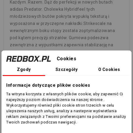
Każdym. Razem. Dąż do perfekcji w nowych butach
adidas Predator. Cholewka Hybridfeel tych
młodzieżowych butów pokryta wypukłą teksturą i
wyposażona w przyczepne nakładki Strikescale na
wewnętrznym boku stopy została zoptymalizowana
pod kątem precyzji strzałów. Gumowa podeszwa
zewnętrzna z wypustkami zapewnia stabilizację na
sztucznej murawie.
Cookies
SZCZEGÓŁY
Zgody
Szczegóły
O Cookies
Standardowe dopasowanie
Model sznurowany
Informacje dotyczące plików cookies
Hybrydowa cholewka z elementami Strikescale
Tekstylna wyściółka
Ta witryna korzysta z własnych plików cookie, aby zapewnić Ci
najwyższy poziom doświadczenia na naszej stronie .
Gumowa podeszwa zewnętrzna przystosowana
Wykorzystujemy również pliki cookie stron trzecich w celu
do gry na sztucznej murawie
ulepszenia naszych usług, analizy a nastepnie wyświetlania
Kolor produktu: Team Solar Yellow 2 / Core Black /
reklam związanych z Twoimi preferencjami na podstawie analizy
Solar Red
Twoich zachowań podczas nawigacji.
Kod produktu: IG5444