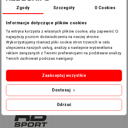
Zgody
Szczegóły
O Cookies
Informacje dotyczące plików cookies
Ta witryna korzysta z własnych plików cookie, aby zapewnić Ci
Skakanka basic RBSPORT
najwyższy poziom doświadczenia na naszej stronie .
RB50601-7 - 2,14 m
Wykorzystujemy również pliki cookie stron trzecich w celu
ulepszenia naszych usług, analizy a nastepnie wyświetlania
Solidne linki poliwinylowe o grubości 5 mm z trwałymi,
reklam związanych z Twoimi preferencjami na podstawie analizy
łatwymi do trzymania czarnymi uchwytami do
Twoich zachowań podczas nawigacji.
szybkiego obracania.
Długość skakanki - 2,14 m.
Zaakceptuj wszystkie
Kolor: zielony
Dostosuj
Odrzuć