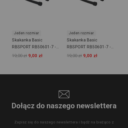
Jeden rozmiar
Jeden rozmiar
Skakanka Basic
Skakanka Basic
RBSPORT RB50601-7 -
RBSPORT RB50601-7 -
2,14 M - Niebieska
2,14 M - Fioletowa
19,00 zł
9,00 zł
19,00 zł
9,00 zł
Dołącz do naszego newslettera
Zapisz się do naszego newslettera i bądź na bieżąco z