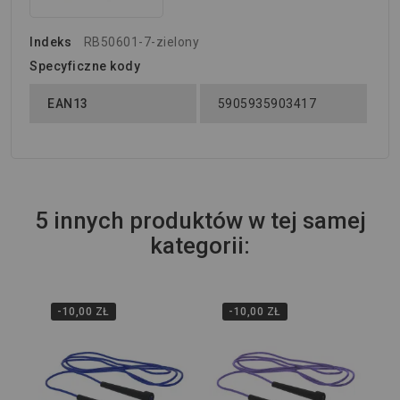
Indeks
RB50601-7-zielony
Specyficzne kody
EAN13
5905935903417
5 innych produktów w tej samej
kategorii:
-10,00 ZŁ
-10,00 ZŁ
Je
Sk
RB
2,
19,