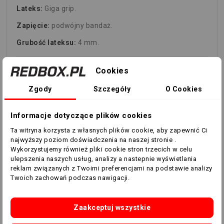
Lateks:
Giga grip.
Zapięcie:
podwójny bandaż.
Grubość lateksu:
4 mm.
TABELA ROZMIARÓW
Cookies
TABELA ROZMIARÓW
Zgody
Szczegóły
O Cookies
RĘKAWICE BRAMKARSKIE RED BOX | RBSPORT
Informacje dotyczące plików cookies
ROZMIAR
2
3
4
5
6
7
Ta witryna korzysta z własnych plików cookie, aby zapewnić Ci
najwyższy poziom doświadczenia na naszej stronie .
Wykorzystujemy również pliki cookie stron trzecich w celu
DŁUGOŚĆ
14
15
15,5
16
16,5
17
ulepszenia naszych usług, analizy a nastepnie wyświetlania
(cm)
reklam związanych z Twoimi preferencjami na podstawie analizy
Twoich zachowań podczas nawigacji.
SZEROKOŚĆ
13
14
15
15,5
16
16,5
(cm)
Zaakceptuj wszystkie