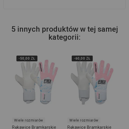
5 innych produktów w tej samej
kategorii:
-50,00 ZŁ
-60,00 ZŁ
Wi
Rę
RED
HB
349
Wiele rozmiarów
Wiele rozmiarów
Rękawice Bramkarskie
Rękawice Bramkarskie