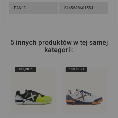
EAN13
8445648601554
5 innych produktów w tej samej
kategorii:
-100,00 ZŁ
-100,00 ZŁ
44
Ha
IN
499