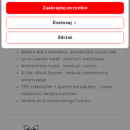
chroni przed kontuzjami.
Zaakceptuj wszystkie
SZCZEGÓŁY:
Dostosuj
Model
Munich Prisma
to wybór profesjonalnych
zawodników, którzy cenią
innowację, precyzję i
Odrzuć
lekkość
- idealny do intensywnego futsalu na
najwyższym poziomie.
Miękka skóra naturalna - perfekcyjne czucie piłki
Lycra i panele mesh - komfort i wentylacja
Wzmocniony nosek - trwałość i ochron
X-Lite i Block System - lekkość i dynamiczna
amortyzacja
TPU stabilizator + system antyskrętny – pełna
stabilność i bezpieczeństwo
Idealne do profesjonalnego futsalu