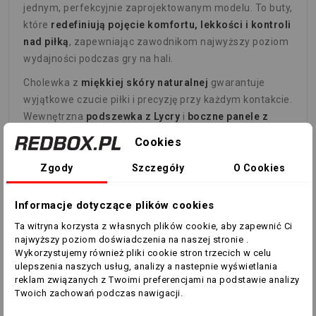
jednym, perfekcyjnie zaprojektowanym modelu. To buty,
które
redefiniują pojęcie komfortu, lekkości i kontroli
nad piłką
, zapewniając zawodnikom najwyższy poziom
wydajności podczas gry na hali.
Cholewka z
miękkiej skóry naturalnej
gwarantuje
wyjątkowe czucie piłki i precyzję przy każdym kontakcie.
Wewnętrzna
podszewka z Lycry
i
boczne panele z
siateczki mesh
zapewniają pełną oddychalność oraz
Cookies
doskonałe dopasowanie do stopy. Wzmocniony nosek
chroni przed uderzeniami i zwiększa trwałość obuwia.
Zgody
Szczegóły
O Cookies
Zastosowane technologie, takie jak
X-Lite
Informacje dotyczące plików cookies
System
i
Block System
, znacząco obniżają wagę buta,
zapewniając jednocześnie sprężystość i
energetyczny
Ta witryna korzysta z własnych plików cookie, aby zapewnić Ci
najwyższy poziom doświadczenia na naszej stronie .
zwrot przy każdym kroku
.
Optymalny rozkład gumy w
Wykorzystujemy również pliki cookie stron trzecich w celu
podeszwie
poprawia elastyczność i przyczepność,
ulepszenia naszych usług, analizy a nastepnie wyświetlania
a
TPU stabilizator w pięcie
wspiera stopę podczas
reklam związanych z Twoimi preferencjami na podstawie analizy
dynamicznych zmian kierunku. Dodatkowo
system
Twoich zachowań podczas nawigacji.
antyskrętny w strefie śródstopia
zwiększa stabilność i