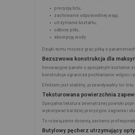
precyzję lotu,
zachowanie odpowiedniej wagi,
utrzymanie kształtu,
odbicie piłki,
absorpcję wody.
Dzięki temu możesz grać piłką o parametrac
Bezszwowa konstrukcja dla maksym
Innowacyjne panele o specjalnym kształcie 
konstrukcja ogranicza pochłanianie wilgoci i 
Efektem jest stabilny, przewidywalny tor lot
Teksturowana powierzchnia zapewn
Specjalna tekstura zewnętrznej powłoki popr
wykonywać bardziej precyzyjne zagrania i sk
To rozwiązanie docenią zarówno profesjonalni
Butylowy pęcherz utrzymujący opty