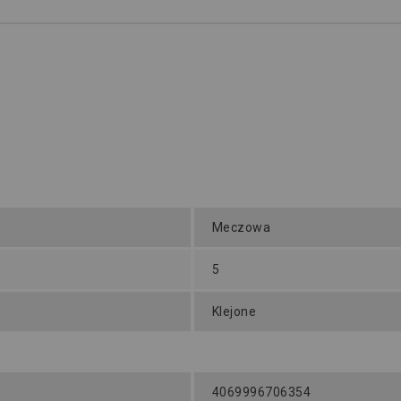
Meczowa
5
Klejone
4069996706354