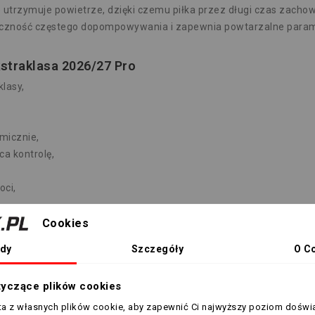
e utrzymuje powietrze, dzięki czemu piłka przez długi czas zacho
ieczność częstego dopompowywania i zapewnia powtarzalne param
kstraklasa 2026/27 Pro
lasy,
micznie,
a kontrolę,
oci,
nie ciśnienie,
Cookies
ów i treningów.
dy
Szczegóły
O C
026/27 Pro?
tyczące plików cookies
 jest dla:
sta z własnych plików cookie, aby zapewnić Ci najwyższy poziom doświ