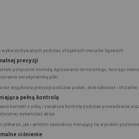
h wykorzystywanych podczas oficjalnych meczów ligowych.
alnej precyzji
zostały połączone metodą zgrzewania termicznego, tworząc niema
poprawia aerodynamikę piłki.
u oraz wyjątkowa precyzja podczas podań, dośrodkowań i strzałów.
iająca pełną kontrolę
awia kontakt z piłką i zwiększa kontrolę podczas prowadzenia ora
uteczniej wykańczać akcje.
 piłkarze, jak i ambitni zawodnicy trenujący na wysokim poziomie
malne ciśnienie