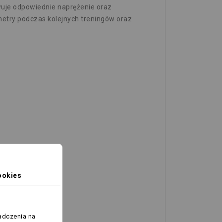
wuje odpowiednie naprężenie oraz
etry podczas kolejnych treningów oraz
ookies
adczenia na