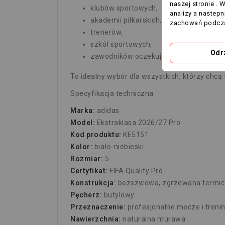
naszej stronie . 
klubów sportowych,
analizy a nastep
akademii piłkarskich,
zachowań podcza
trenerów,
szkół sportowych,
Odr
zawodników oczekujących najwyższej ja
To idealny wybór dla wszystkich, którzy chc
Specyfikacja techniczna
Marka:
adidas
Model:
Ekstraklasa 2026/27 Pro
Kod produktu:
KE5151
Kolor:
biało-niebieski
Rozmiar:
5
Certyfikat:
FIFA Quality Pro
Konstrukcja:
bezszwowa, zgrzewana termic
Pęcherz:
butylowy
Przeznaczenie:
profesjonalne mecze i trenin
Nawierzchnia:
naturalna murawa