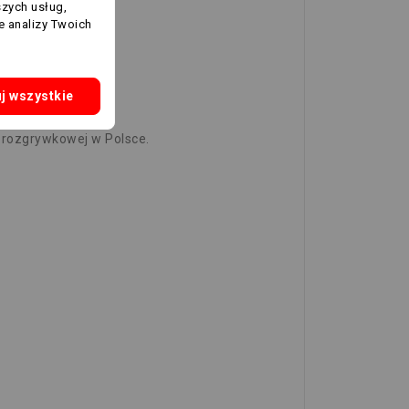
szych usług,
e analizy Twoich
j wszystkie
e rozgrywkowej w Polsce.