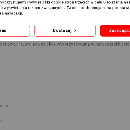
Wykorzystujemy również pliki cookie stron trzecich w celu ulepszenia na
nie wyświetlania reklam związanych z Twoimi preferencjami na podstawi
s nawigacji.
zuć
Dostosuj
Zaakceptu
kości piłki meczowej.
ą trenować i rywalizować piłką wykorzystywaną w najwyższej klasi
znie
gi