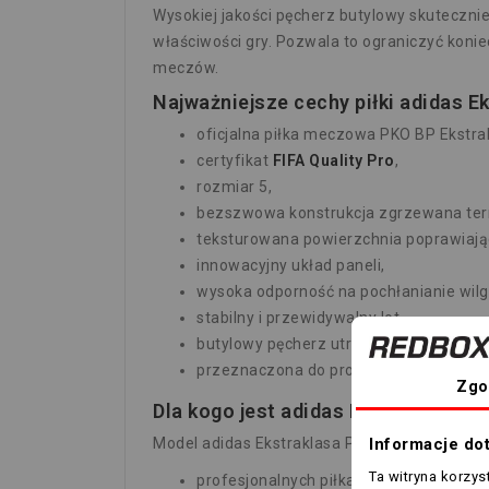
Wysokiej jakości pęcherz butylowy skuteczni
właściwości gry. Pozwala to ograniczyć kon
meczów.
Najważniejsze cechy piłki adidas E
oficjalna piłka meczowa PKO BP Ekstrak
certyfikat
FIFA Quality Pro
,
rozmiar 5,
bezszwowa konstrukcja zgrzewana ter
teksturowana powierzchnia poprawiając
innowacyjny układ paneli,
wysoka odporność na pochłanianie wilg
stabilny i przewidywalny lot,
butylowy pęcherz utrzymujący odpowied
przeznaczona do profesjonalnych mecz
Zgo
Dla kogo jest adidas Ekstraklasa 2
Informacje do
Model adidas Ekstraklasa Pro KE5151 polecany
Ta witryna korzy
profesjonalnych piłkarzy,