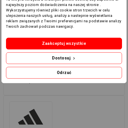
konstrukcja sprawiają, że model dotrzyma Ci kroku
najwyższy poziom doświadczenia na naszej stronie .
podczas najbardziej szalonych rozgrywek. Model
Wykorzystujemy również pliki cookie stron trzecich w celu
zawiera co najmniej 20% materiałów z odzysku, co
ulepszenia naszych usług, analizy a nastepnie wyświetlania
pozwala uniknąć dużego wpływu na środowisko, jaki ma
reklam związanych z Twoimi preferencjami na podstawie analizy
Twoich zachowań podczas nawigacji.
produkcja nowo powstałych materiałów.
SZCZEGÓŁY:
Zaakceptuj wszystkie
Powłoka, 100% TPU pochodzący z recyklingu
Maszynowo szyta powłoka
Dostosuj
Butylowy pęcherz
Nadrukowane logo UEFA EURO 24
Odrzuć
Model wymaga napełnienia powietrzem
Kod produktu: IN9373