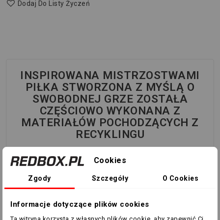
Dodaj Do Listy Życzeń
INSPIROWANA MISTRZOSTWAMI
PIŁKA STWORZONA Z MYŚLĄ O
SWOBODNEJ GRZE ZOSTAŁA
CZĘŚCIOWO WYKONANA Z
MATERIAŁÓW POCHODZĄCYCH Z
RECYKLINGU
Poczuj emocje piłkarskich mistrzostw podczas Twojego
Cookies
następnego meczu. Piłka adidas Club o designie
inspirowanym najważniejszymi międzynarodowymi
Zgody
Szczegóły
O Cookies
rozgrywkami w Europie to idealny sposób, aby dołączyć
do sportowej zabawy, gdy następnym razem udasz się
Informacje dotyczące plików cookies
do parku. Butylowy pęcherz i szyta maszynowo
Ta witryna korzysta z własnych plików cookie, aby zapewnić Ci