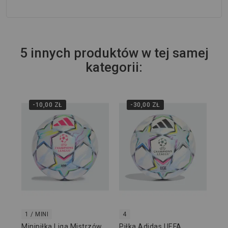
5 innych produktów w tej samej
kategorii:
-10,00 ZŁ
-30,00 ZŁ
5
Pił
Ch
20
649
1 / MINI
4
Minipiłka Liga Mistrzów
Piłka Adidas UEFA