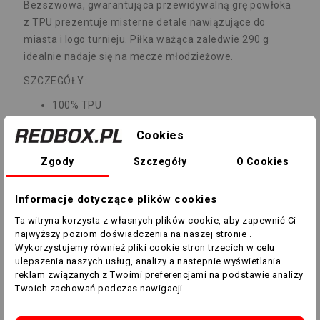
Bezszwowa, gwarantująca przewidywalną grę powłoka
z TPU prezentuje misterne detale nawiązujące do
miasta i logo turnieju. Piłka ważąca zaledwie 290 g
idealnie nadaje się na mecze młodzieżowe.
SZCZEGÓŁY:
100% TPU
Bezszwowa konstrukcja TSBE
Cookies
Butylowy pęcherz
Pełnowymiarowa piłka o wadze 290 gramów
Zgody
Szczegóły
O Cookies
Nadrukowane logo Ligi Mistrzów UEFA
Model wymaga napełnienia powietrzem
Informacje dotyczące plików cookies
Kolor produktu: White / Shadow Green / Solar
Ta witryna korzysta z własnych plików cookie, aby zapewnić Ci
Slime
najwyższy poziom doświadczenia na naszej stronie .
Kod produktu: JH1289
Wykorzystujemy również pliki cookie stron trzecich w celu
Waga - 290 gram.
ulepszenia naszych usług, analizy a nastepnie wyświetlania
reklam związanych z Twoimi preferencjami na podstawie analizy
Twoich zachowań podczas nawigacji.