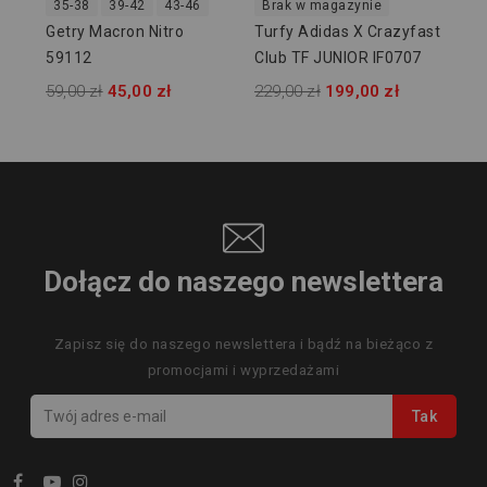
35-38
39-42
43-46
Brak w magazynie
Getry Macron Nitro
Turfy Adidas X Crazyfast
59112
Club TF JUNIOR IF0707
59,00 zł
45,00 zł
229,00 zł
199,00 zł
Dołącz do naszego newslettera
Zapisz się do naszego newslettera i bądź na bieżąco z
promocjami i wyprzedażami