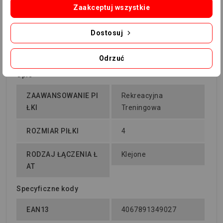
Zaakceptuj wszystkie
Dostosuj
Odrzuć
Indeks
JH1289
Opis
ZAAWANSOWANIE PI
Rekreacyjna
ŁKI
Treningowa
ROZMIAR PIŁKI
4
RODZAJ ŁĄCZENIA Ł
Klejone
AT
Specyficzne kody
EAN13
4067891349027