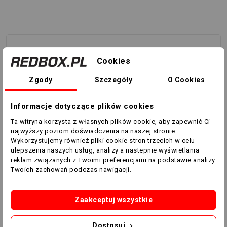
Piłka Select Futsal Light DB v22
Cookies
Treningowa piłka halowa duńskiej firmy Select ręcznie
Zgody
Szczegóły
O Cookies
szyta o obniżonej wadze. Optymalna krągłość
zachowuję dzięki zastosowaniu przy produkcji
materiałów wysokiej jakości. Dzięki zastosowaniu
Informacje dotyczące plików cookies
indywidualnie opracowanej butylowej dętki piłka
Ta witryna korzysta z własnych plików cookie, aby zapewnić Ci
charakteryzuje się niezawodnym, bardzo stonowanym
najwyższy poziom doświadczenia na naszej stronie .
odbiciem, co ułatwia jej opanowanie. Wentyl Double-
Wykorzystujemy również pliki cookie stron trzecich w celu
ulepszenia naszych usług, analizy a nastepnie wyświetlania
Lock zapewnia piłce wysoką szczelność.
reklam związanych z Twoimi preferencjami na podstawie analizy
Twoich zachowań podczas nawigacji.
Waga - 350-370 gram.
Zaakceptuj wszystkie
Dostosuj