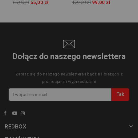
26/27 League J350
65,00 zł
55,00 zł
129,00 zł
99,00 zł
KE9768
Dołącz do naszego newslettera
Zapisz się do naszego newslettera i bądź na bieżąco z
promocjami i wyprzedażami
REDBOX