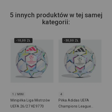
5 innych produktów w tej samej
kategorii:
-10,00 ZŁ
-30,00 ZŁ
5
Pił
Ch
20
649
1 / MINI
4
Minipiłka Liga Mistrzów
Piłka Adidas UEFA
UEFA 26/27 KE9770
Champions League