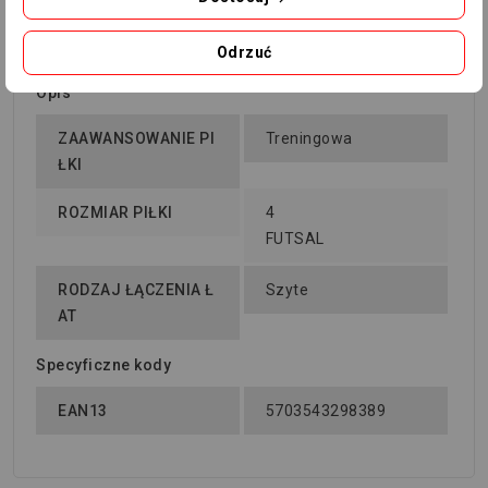
Odrzuć
Opis
ZAAWANSOWANIE PI
Treningowa
ŁKI
ROZMIAR PIŁKI
4
FUTSAL
RODZAJ ŁĄCZENIA Ł
Szyte
AT
Specyficzne kody
EAN13
5703543298389