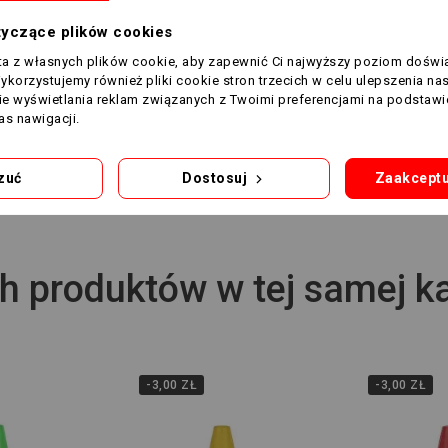
tyczące plików cookies
sta z własnych plików cookie, aby zapewnić Ci najwyższy poziom doświ
Wykorzystujemy również pliki cookie stron trzecich w celu ulepszenia na
nie wyświetlania reklam związanych z Twoimi preferencjami na podstawi
s nawigacji.
5905935904261
zuć
Dostosuj
Zaakceptu
h produktów w tej samej ka
-3,00 ZŁ
-3,00 ZŁ