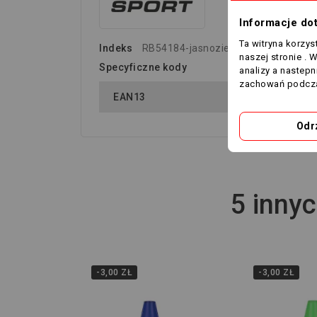
Informacje do
Ta witryna korzy
Indeks
RB54184-jasnozielony
naszej stronie . 
Specyficzne kody
analizy a nastep
zachowań podcza
EAN13
Odr
5 innyc
-3,00 ZŁ
-3,00 ZŁ