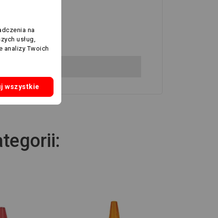
adczenia na
szych usług,
e analizy Twoich
j wszystkie
tegorii: