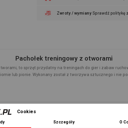
Zwroty / wymiany
Sprawdź politykę
Pachołek treningowy z otworami
tworami, to sprzęt przydatny na treningach do gier i zabaw ruch
mie lub pionie. Wykonany został z tworzywa sztucznego i nie po
Cookies
dy
Szczegóły
O C