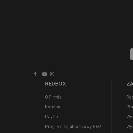
REDBOX
Z
O Firmie
Re
Katalogi
Pła
PayPo
Wy
Program Lojalnościowy RED
Wy