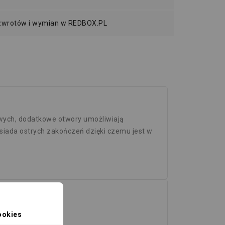
 zwrotów i wymian w REDBOX.PL
owych, dodatkowe otwory umożliwiają
siada ostrych zakończeń dzięki czemu jest w
ookies