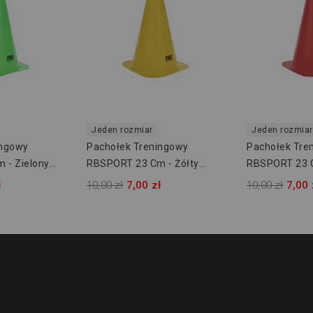
Jeden rozmiar
Jeden rozmiar
ingowy
Pachołek Treningowy
Pachołek Tre
 - Zielony
RBSPORT 23 Cm - Żółty
RBSPORT 23 
RB54161
RB54161
ł
10,00 zł
7,00 zł
10,00 zł
7,00 