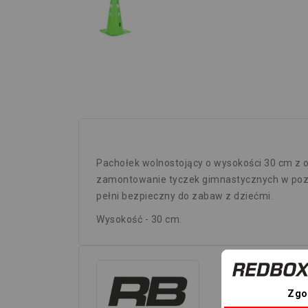
Pachołek wolnostojący o wysokości 30 cm z o
zamontowanie tyczek gimnastycznych w pozio
pełni bezpieczny do zabaw z dziećmi.
Wysokość - 30 cm.
Zgo