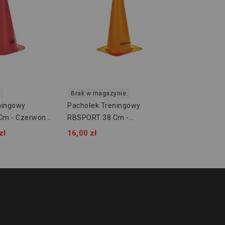
Brak w magazynie
ningowy
Pachołek Treningowy
Cm - Czerwony
RBSPORT 38 Cm -
Pomarańczowy RB54163-15
zł
16,00 zł