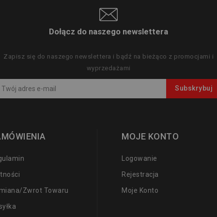
Dołącz do naszego newslettera
Zapisz się do naszego newslettera i bądź na bieżąco z promocjami i
wyprzedażami
AMÓWIENIA
MOJE KONTO
gulamin
Logowanie
tności
Rejestracja
miana/zwrot Towaru
Moje Konto
syłka