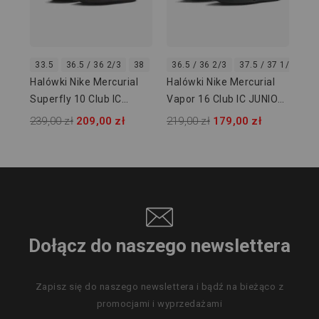
33.5
36.5 / 36 2/3
38
36.5 / 36 2/3
37.5 / 37 1/3
38
Halówki Nike Mercurial
Halówki Nike Mercurial
Superfly 10 Club IC
Vapor 16 Club IC JUNIOR
JUNIOR FQ8320-300
FQ8289-001
239,00 zł
209,00 zł
219,00 zł
179,00 zł
Dołącz do naszego newslettera
Zapisz się do naszego newslettera i bądź na bieżąco z
promocjami i wyprzedażami