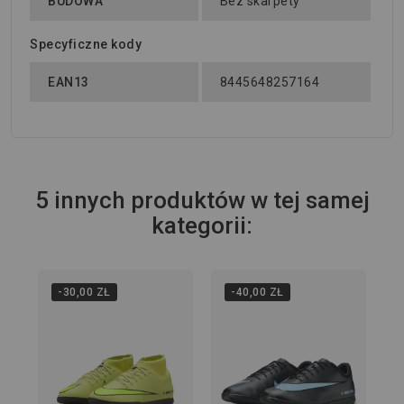
BUDOWA
Bez skarpety
Specyficzne kody
EAN13
8445648257164
5 innych produktów w tej samej
kategorii:
-30,00 ZŁ
-40,00 ZŁ
36
Ha
Low
JU
239