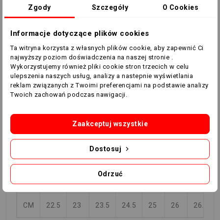
która pomaga chronić nas przed możliwymi
Zgody
Szczegóły
O Cookies
skręceniami, zapewniając butowi wysoki moment
obrotowy. Konstrukcja podkreśla punkt obrotu, aby
Informacje dotyczące plików cookies
faworyzować skręty bez utraty stabilności i ochrony
Ta witryna korzysta z własnych plików cookie, aby zapewnić Ci
stawów, które wpływają na ten ruch, takich jak kostki i
najwyższy poziom doświadczenia na naszej stronie .
kolana.
Wykorzystujemy również pliki cookie stron trzecich w celu
ulepszenia naszych usług, analizy a nastepnie wyświetlania
Przeznaczone do gry zarówno w pomieszczeniach jak i
reklam związanych z Twoimi preferencjami na podstawie analizy
na zewnątrz.
Twoich zachowań podczas nawigacji.
TABELA ROZMIARÓW
Zaakceptuj wszystkie
EU
35
36
37
38
39
40
41
Dostosuj
UK
2.5
3.5
4
5
5.5
6.5
7
Odrzuć
US
3
4
4.5
5.5
6
7
8
CM
22.5
23
23.5
24.5
25
26
26.5