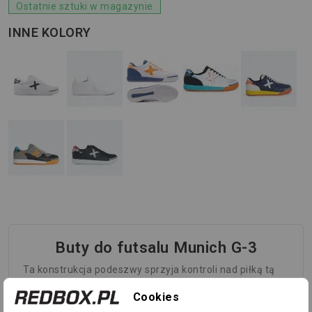
Ostatnie sztuki w magazynie
INNE KOLORY
Buty do futsalu Munich G-3
Ta konstrukcja podeszwy sprzyja kontroli nad piłką tą
częścią stopy i ułatwia wykonywanie podań. W części
Cookies
mostka i w okolicy pięty widać podłużną linię zgięcia,