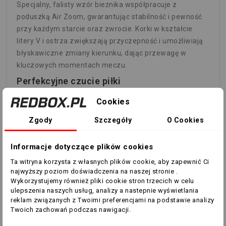
Specjalny, falisty wzór bieżnika współpracuje z
poduszką Air Zoom, gwarantując stabilność i pewność
przy każdym starcie oraz zwrocie. Korki w kształcie
litery
V
i ostrza zwiększają przyczepność i umożliwiają
błyskawiczne zmiany kierunku, dając przewagę w
kluczowych momentach meczu.
Perfekcyjne czucie piłki
Materiał
Nike Gripknit
zapewnia wyjątkowe czucie i
Cookies
kontrolę piłki nawet przy maksymalnej prędkości.
Zgody
Szczegóły
O Cookies
Czepliwa faktura działa niezależnie od pogody, oferując
tę samą przyczepność na suchej i mokrej nawierzchni.
Informacje dotyczące plików cookies
Idealne dopasowanie
Ta witryna korzysta z własnych plików cookie, aby zapewnić Ci
Ultralekka cholewka
Flyknit
dopasowuje się do stopy jak
najwyższy poziom doświadczenia na naszej stronie .
druga skóra. W połączeniu z technologią Gripknit tworzy
Wykorzystujemy również pliki cookie stron trzecich w celu
najcieńszą i najbardziej precyzyjną konstrukcję w historii
ulepszenia naszych usług, analizy a nastepnie wyświetlania
modeli Mercurial, oferując jeszcze lepszy kontakt z
reklam związanych z Twoimi preferencjami na podstawie analizy
Twoich zachowań podczas nawigacji.
piłką i większy komfort podczas gry.