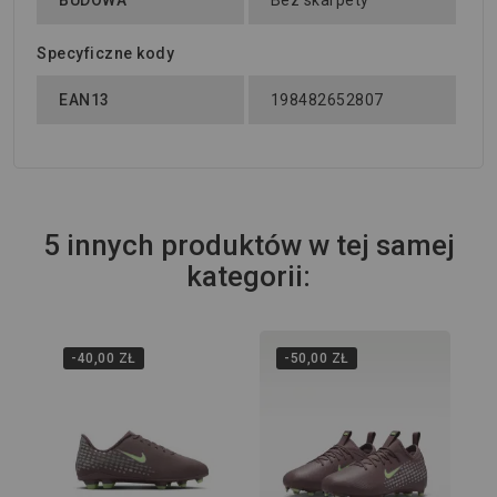
BUDOWA
Bez skarpety
Specyficzne kody
EAN13
198482652807
5 innych produktów w tej samej
kategorii:
-40,00 ZŁ
-50,00 ZŁ
Wi
Tur
Zo
Ac
299
FQ