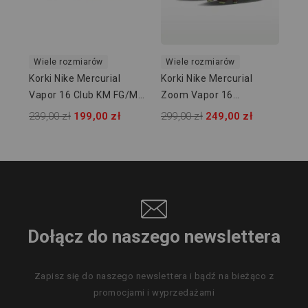
Wiele rozmiarów
Wiele rozmiarów
Korki Nike Mercurial
Korki Nike Mercurial
Vapor 16 Club KM FG/MG
Zoom Vapor 16
JUNIOR FQ8288-200
Academy KM FG/MG
239,00 zł
199,00 zł
299,00 zł
249,00 zł
JUNIOR FQ8394-200
Dołącz do naszego newslettera
Zapisz się do naszego newslettera i bądź na bieżąco z
promocjami i wyprzedażami