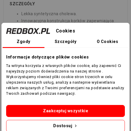
SZCZEGÓŁY
Lekka syntetyczna cholewa.
Innowacyjna konstrukcja korków zapewniająca
360-stopniową zwinność i swobodę ruchów na
Cookies
twardym podłożu i sztucznej murawie.
Zgody
Szczegóły
O Cookies
Wytłoczone linie w przedniej części stopy
zapewniające lepszą kontrolę nad piłką.
Rozciągliwa w czterech kierunkach przędza i
Informacje dotyczące plików cookies
wsuwany język zapewniają wygodę, wsparcie i
Ta witryna korzysta z własnych plików cookie, aby zapewnić Ci
trwałość.
najwyższy poziom doświadczenia na naszej stronie .
Wykorzystujemy również pliki cookie stron trzecich w celu
FG/AG: podeszwa zewnętrzna do gry na twardych
ulepszenia naszych usług, analizy a nastepnie wyświetlania
nawierzchniach naturalnych i sztucznej murawie
reklam związanych z Twoimi preferencjami na podstawie analizy
(4G).
Twoich zachowań podczas nawigacji.
Model na stopy standardowe i szerokie.
Zaakceptuj wszystkie
TABELA ROZMIARÓW
Dostosuj