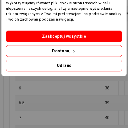
Wykorzystujemy również pliki cookie stron trzecich w celu
ulepszenia naszych usług, analizy a nastepnie wyświetlania
ROZMIAR US
ROZMIAR 
reklam związanych z Twoimi preferencjami na podstawie analizy
Twoich zachowań podczas nawigacji.
4
35
Zaakceptuj wszystkie
4.5
36
Dostosuj
5
36.5
Odrzuć
5.5
37
6
38
6.5
39
7
40