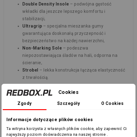
Double Density Insole
– podwójna gęstość
wkładki dla jeszcze lepszego komfortu i
stabilizacji,
Ultragrip
– specjalna mieszanka gumy
gwarantująca doskonałą przyczepność i
bezpieczeństwo na każdej nawierzchni,
Non-Marking Sole
– podeszwa
niepozostawiająca śladów na hali, odporna na
ścieranie,
Strobel
– lekka konstrukcja łącząca elastyczność
z trwałością.
Model
Kelme Precision
to wybór zawodników, którzy
Cookies
stawiają na
maksymalną kontrolę, wygodę i trwałość
.
Zgody
Szczegóły
O Cookies
Idealny zarówno do treningów, jak i meczów na
najwyższym poziomie.
Informacje dotyczące plików cookies
Ta witryna korzysta z własnych plików cookie, aby zapewnić Ci
najwyższy poziom doświadczenia na naszej stronie .
TABELA ROZMIARÓW