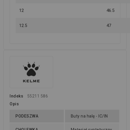
12
46.5
12.5
47
Indeks
55211 586
Opis
PODESZWA
Buty na halę - IC/IN
CHOLEWKA
Materiał syntetyczny