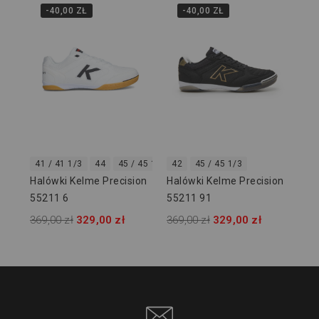
-40,00 ZŁ
-40,00 ZŁ
Wi
Hal
Lit
459
41 / 41 1/3
44
45 / 45 1/3
42
46
45 / 45 1/3
46.5 / 46 2/3
Halówki Kelme Precision
Halówki Kelme Precision
55211 6
55211 91
369,00 zł
329,00 zł
369,00 zł
329,00 zł