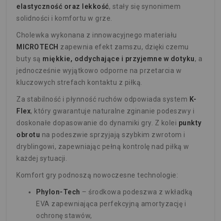
elastyczność oraz lekkość
, stały się synonimem
solidności i komfortu w grze.
Cholewka wykonana z innowacyjnego materiału
MICROTECH
zapewnia efekt zamszu, dzięki czemu
buty są
miękkie, oddychające i przyjemne w dotyku
, a
jednocześnie wyjątkowo odporne na przetarcia w
kluczowych strefach kontaktu z piłką.
Za stabilność i płynność ruchów odpowiada system
K-
Flex
, który gwarantuje naturalne zginanie podeszwy i
doskonałe dopasowanie do dynamiki gry. Z kolei
punkty
obrotu
na podeszwie sprzyjają szybkim zwrotom i
dryblingowi, zapewniając pełną kontrolę nad piłką w
każdej sytuacji.
Komfort gry podnoszą nowoczesne technologie:
Phylon-Tech
– środkowa podeszwa z wkładką
EVA zapewniająca perfekcyjną amortyzację i
ochronę stawów,