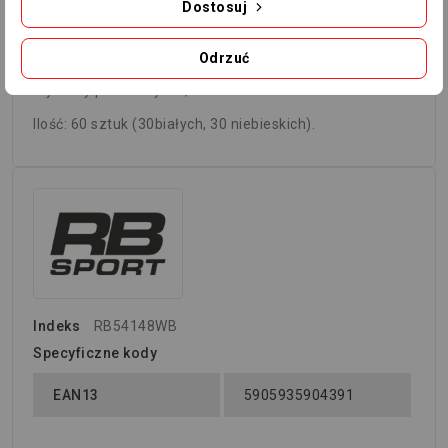
Dostosuj
swoje przyśpieszenie, szybkie wyhamowywanie oraz
zwrotność i zwinność. Pomogą one ci rozwinąć kontrolę
nad swoim ciałem.
Odrzuć
Wymiary podstawy: 12,5 cm.
Ilość: 60 sztuk (30białych, 30 niebieskich).
Indeks
RB54148WB
Specyficzne kody
EAN13
5905935904391