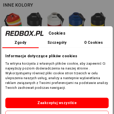
INNE KOLORY
Cookies
Zgody
Szczegóły
O Cookies
Informacje dotyczące plików cookies
Ta witryna korzysta z własnych plików cookie, aby zapewnić Ci
najwyższy poziom doświadczenia na naszej stronie .
Wykorzystujemy również pliki cookie stron trzecich w celu
ulepszenia naszych usług, analizy a nastepnie wyświetlania
MAŁE STOŻKI TRENINGOWE
reklam związanych z Twoimi preferencjami na podstawie analizy
Twoich zachowań podczas nawigacji.
RBSPORT
Stożki treningowe marki RBSPORT to idealny wybór
Zaakceptuj wszystkie
niemal w każdej dziedzinie sportu. Dzięki stożkom i
zastosowaniu odpowiednich ćwiczeń szybko poprawisz