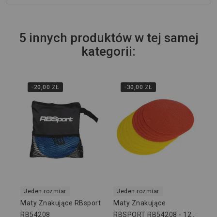
5 innych produktów w tej samej
kategorii:
-20,00 ZŁ
-30,00 ZŁ
Je
Ma
RB
Sz
119
Jeden rozmiar
Jeden rozmiar
Maty Znakujące RBsport
Maty Znakujące
RB54208
RBSPORT RB54208 - 12