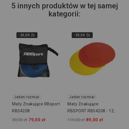
5 innych produktów w tej samej
kategorii:
-20,00 ZŁ
-30,00 ZŁ
Je
Ma
RB
Sz
119
Jeden rozmiar
Jeden rozmiar
Maty Znakujące RBsport
Maty Znakujące
RB54208
RBSPORT RB54208 - 12
Szt
99,00 zł
79,00 zł
119,00 zł
89,00 zł