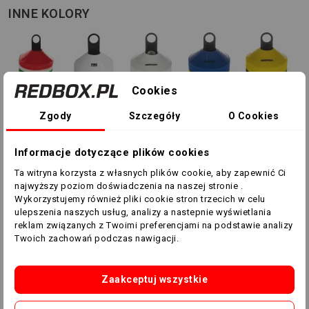
INNE KOLORY
Cookies
Zgody
Szczegóły
O Cookies
Informacje dotyczące plików cookies
Ta witryna korzysta z własnych plików cookie, aby zapewnić Ci
najwyższy poziom doświadczenia na naszej stronie .
Wykorzystujemy również pliki cookie stron trzecich w celu
ulepszenia naszych usług, analizy a nastepnie wyświetlania
Stożki treningowe RBSPORT
reklam związanych z Twoimi preferencjami na podstawie analizy
Twoich zachowań podczas nawigacji.
Stożki treningowe marki RBSPORT to idealny wybór
niemal w każdej dziedzinie sportu. Dzięki stożkom i
Zaakceptuj wszystkie
zastosowaniu odpowiednich ćwiczeń szybko poprawisz
swoje przyśpieszenie, szybkie wyhamowywanie oraz