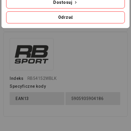
Dostosuj
zwrotność i zwinność. Pomogą one ci rozwinąć kontrolę
nad swoim ciałem.
Odrzuć
Ilość: 40 sztuk, po 20 sztuk z koloru.
Indeks
RB54152WBLK
Specyficzne kody
EAN13
5905935904186