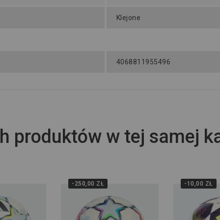
Klejone
4068811955496
h produktów w tej samej ka
-250,00 ZŁ
-10,00 ZŁ