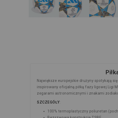
Piłk
Największe europejskie drużyny spotykają się
inspirowany oficjalną piłką fazy ligowej Lig
zegarami astronomicznymi i znakami zodiaku s
SZCZEGÓŁY
:
100% termoplastyczny poliuretan (poch
Bezszwowa konstrukcja TSBE