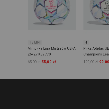
1 / MINI
4
Minipiłka Liga Mistrzów UEFA
Piłka Adidas U
26/27 KE9770
Champions Lea
League J350 K
65,00 zł
55,00 zł
129,00 zł
99,00