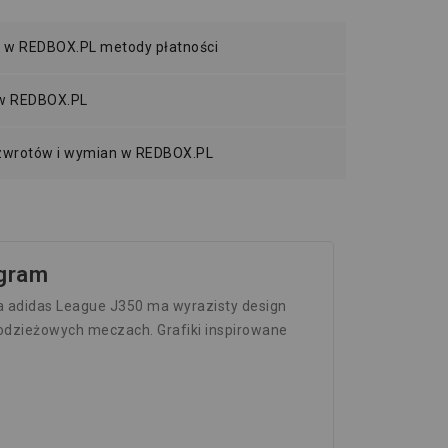
 w REDBOX.PL metody płatności
 w REDBOX.PL
 zwrotów i wymian w REDBOX.PL
 gram
ka adidas League J350 ma wyrazisty design
młodzieżowych meczach. Grafiki inspirowane