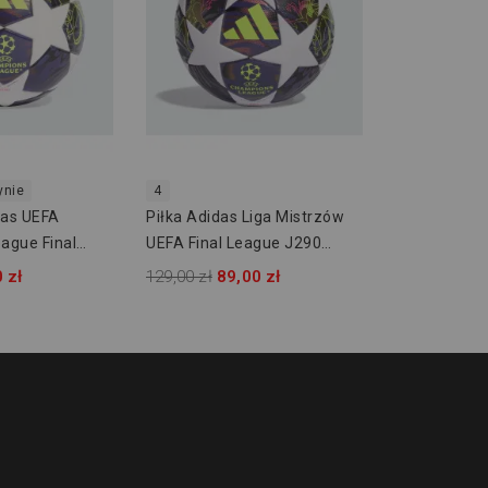
ynie
4
das UEFA
Piłka Adidas Liga Mistrzów
ague Final
UEFA Final League J290
JX9097
 zł
129,00 zł
89,00 zł