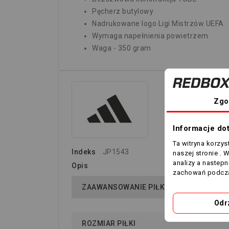
Pęcherz butylowy
Nadrukowane logo Ligi Mistrzów UEFA
Wymaga napełnienia powietrzem
Waga - 350 gram
Zgo
Informacje do
Ta witryna korzy
Indeks
JP1543
naszej stronie . 
analizy a nastep
Opis
zachowań podcza
ZAAWANSOWANIE PIŁKI
Odr
ROZMIAR PIŁKI