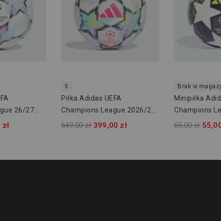
5
Brak w magaz
EFA
Piłka Adidas UEFA
Minipiłka Adi
gue 26/27
Champions League 2026/27
Champions Le
E9768
PRO KE9757
JX9099
 zł
649,00 zł
399,00 zł
65,00 zł
55,00