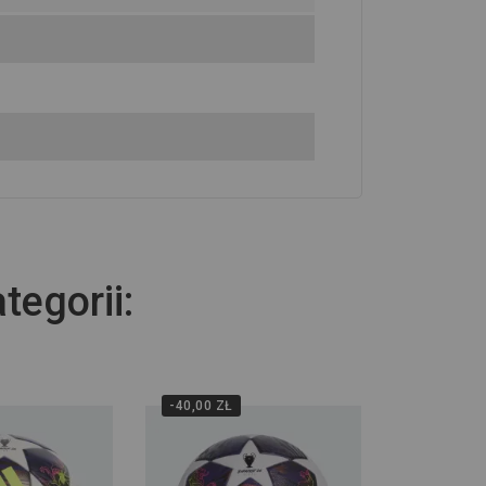
tegorii:
-40,00 ZŁ