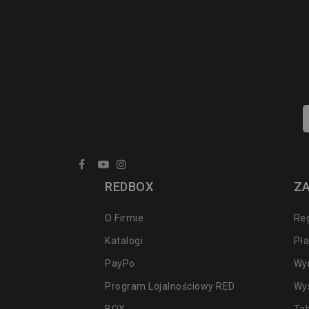
REDBOX
Z
O Firmie
Re
Katalogi
Pła
PayPo
Wy
Program Lojalnościowy RED
Wy
BOX
Ta