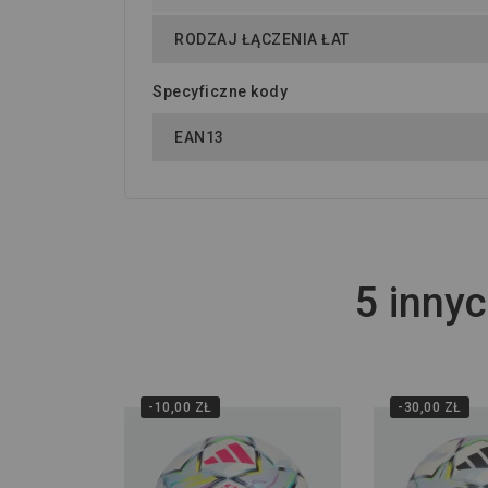
RODZAJ ŁĄCZENIA ŁAT
Specyficzne kody
EAN13
5 innyc
-10,00 ZŁ
-30,00 ZŁ