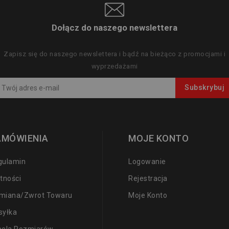
Dołącz do naszego newslettera
Zapisz się do naszego newslettera i bądź na bieżąco z promocjami i
wyprzedażami
AMÓWIENIA
MOJE KONTO
gulamin
Logowanie
tności
Rejestracja
miana/zwrot Towaru
Moje Konto
syłka
bela Rozmiarów