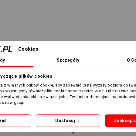
Cookies
dy
Szczegóły
O C
tyczące plików cookies
sta z własnych plików cookie, aby zapewnić Ci najwyższy poziom doświ
Wykorzystujemy również pliki cookie stron trzecich w celu ulepszenia na
nie wyświetlania reklam związanych z Twoimi preferencjami na podstawi
s nawigacji.
Rekreacyjna
Treningowa
zuć
Dostosuj
Zaakceptu
4