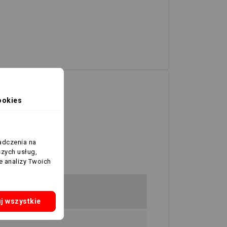
ookies
adczenia na
szych usług,
e analizy Twoich
j wszystkie