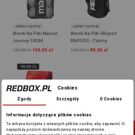
Jeden rozmiar
Jeden rozmiar
Worek Na Piłki Macron
Worek Na Piłki RBsport
Journey 59284
RB45003 - Czarny
139,00 zł
109,00 zł
139,00 zł
89,00 zł
-50,00 ZŁ
Cookies
Zgody
Szczegóły
O Cookies
Informacje dotyczące plików cookies
Ta witryna korzysta z własnych plików cookie, aby zapewnić Ci
Jeden rozmiar
J
najwyższy poziom doświadczenia na naszej stronie .
Worek Na Piłki RBsport