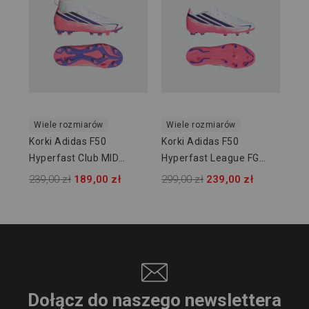
Hy
KJ
399
Wiele rozmiarów
Wiele rozmiarów
Korki Adidas F50
Korki Adidas F50
Hyperfast Club MID
Hyperfast League FG
FG/MG JUNIOR KJ0670
JUNIOR KK1397
239,00 zł
189,00 zł
299,00 zł
239,00 zł
Dołącz do naszego newslettera