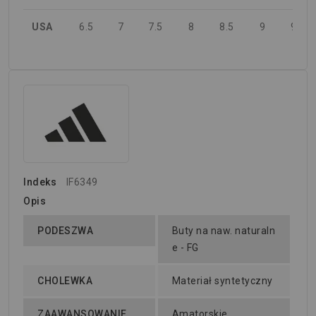
USA
6.5
7
7.5
8
8.5
9
9.5
Indeks
IF6349
Opis
PODESZWA
Buty na naw. naturaln
e - FG
CHOLEWKA
Materiał syntetyczny
ZAAWANSOWANIE
Amatorskie