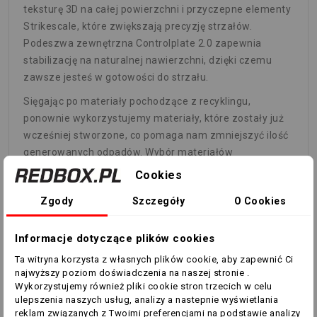
teksturę 3D na całej powierzchni i przyczepne elementy
Strikescale, które zwiększają precyzję strzałów.
Podeszwa zewnętrzna Controlplate 2.0 zapewnia
stabilizację na naturalnej nawierzchni, dzięki czemu
zawsze jesteś w gotowości do strzału.
Sięgając po materiały pochodzące z recyklingu,
ponownie wykorzystujemy materiały, które zostały już
wcześniej stworzone, co pomaga nam zmniejszyć ilość
generowanych odpadów. Wybór materiałów
odnawialnych oznacza mniejszą zależność od
Cookies
kurczących się zasobów surowców. Nasze produkty
Zgody
Szczegóły
O Cookies
wykonane są z mieszanki materiałów pochodzących z
recyklingu i odnawialnych źródeł, a ich całkowita
zawartość wynosi co najmniej 20%.
Informacje dotyczące plików cookies
Ta witryna korzysta z własnych plików cookie, aby zapewnić Ci
SZCZEGÓŁY:
najwyższy poziom doświadczenia na naszej stronie .
Standardowe dopasowanie
Wykorzystujemy również pliki cookie stron trzecich w celu
ulepszenia naszych usług, analizy a nastepnie wyświetlania
Model sznurowany
reklam związanych z Twoimi preferencjami na podstawie analizy