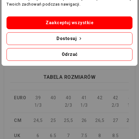
Cholewka Hybridfeel z elementami Strikescale
Twoich zachowań podczas nawigacji.
Podeszwa zewnętrzna Controlplate 2.0 do gry na
naturalnej nawierzchni
Zaakceptuj wszystkie
Model zawiera co najmniej 20% materiałów
pochodzących z recyklingu i pozyskanych z
odnawialnych źródeł
Dostosuj
Kolor produktu: Platinum Metallic / Aurora Black /
Turbo
Odrzuć
Kod produktu: IF6349
TABELA ROZMIARÓW
EURO
39
40
40
41
42
42
43
1/3
2/3
1/3
2/3
1/3
CM
24,5
25
25,5
26
26,5
27
27,5
UK
6
6.5
7
7.5
8
8.5
9