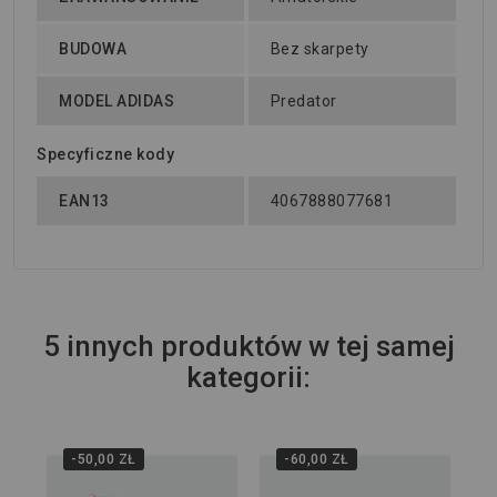
BUDOWA
Bez skarpety
MODEL ADIDAS
Predator
Specyficzne kody
EAN13
4067888077681
5 innych produktów w tej samej
kategorii:
-50,00 ZŁ
-60,00 ZŁ
Wi
Kor