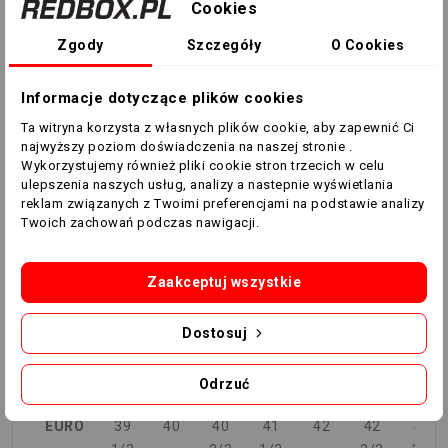
Cookies
nadają całości klasyczny look.
Zgody
Szczegóły
O Cookies
Szczegóły:
Standardowy krój
Informacje dotyczące plików cookies
Model sznurowany
Ta witryna korzysta z własnych plików cookie, aby zapewnić Ci
Cholewka ze skóry z wywijanym językiem
najwyższy poziom doświadczenia na naszej stronie .
Syntetyczna wyściółka
Wykorzystujemy również pliki cookie stron trzecich w celu
ulepszenia naszych usług, analizy a nastepnie wyświetlania
Formowana wkładka
reklam związanych z Twoimi preferencjami na podstawie analizy
Podeszwa zewnętrzna przystosowana do gry na
Twoich zachowań podczas nawigacji.
naturalnych nawierzchniach
Kolor produktu: Core Black / Cloud White / Cloud
Zaakceptuj wszystkie
White
Kod produktu: GY9045
Dostosuj
TABELA ROZMIARÓW
Odrzuć
EURO
39
40
40
41
42
42
43