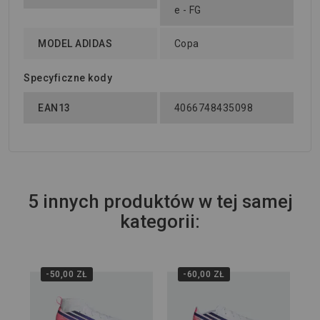
e - FG
MODEL ADIDAS
Copa
Specyficzne kody
EAN13
4066748435098
5 innych produktów w tej samej
kategorii:
-50,00 ZŁ
-60,00 ZŁ
Wi
Kor
Hy