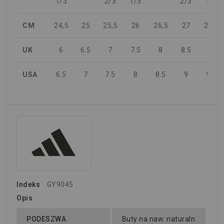
1/3
2/3
1/3
2/3
1/3
CM
24,5
25
25,5
26
26,5
27
27,5
UK
6
6.5
7
7.5
8
8.5
9
USA
6.5
7
7.5
8
8.5
9
9.5
Indeks
GY9045
Opis
PODESZWA
Buty na naw. naturaln