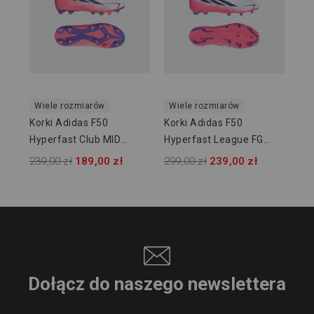
KJ
399
Wiele rozmiarów
Wiele rozmiarów
Korki Adidas F50
Korki Adidas F50
Hyperfast Club MID
Hyperfast League FG
FG/MG JUNIOR KJ0670
JUNIOR KK1397
239,00 zł
189,00 zł
299,00 zł
239,00 zł
Dołącz do naszego newslettera