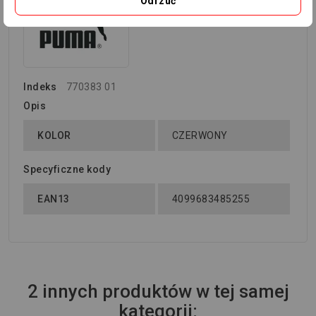
Odrzuć
Indeks
770383 01
Opis
KOLOR
CZERWONY
Specyficzne kody
EAN13
4099683485255
2 innych produktów w tej samej
kategorii: