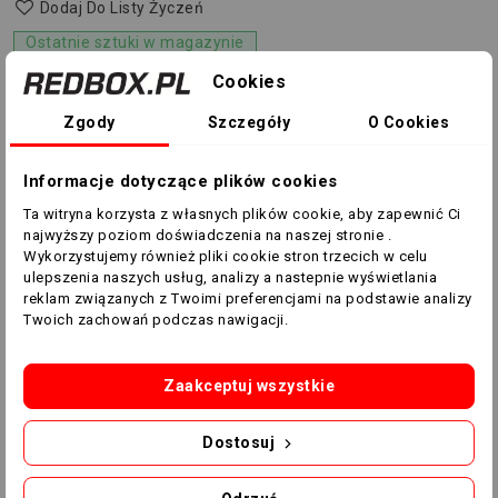
Dodaj Do Listy Życzeń
Ostatnie sztuki w magazynie
Cookies
Zgody
Szczegóły
O Cookies
DOMOWA KOSZULKA AC MILAN
Informacje dotyczące plików cookies
Niezależnie od tego, czy kibicujesz swojej drużynie z
Ta witryna korzysta z własnych plików cookie, aby zapewnić Ci
najwyższy poziom doświadczenia na naszej stronie .
trybun, czy z kanapy, nie ma lepszego sposobu na
Wykorzystujemy również pliki cookie stron trzecich w celu
okazanie wsparcia niż ta autentyczna replika koszulki
ulepszenia naszych usług, analizy a nastepnie wyświetlania
noszonej przez zawodników A.C. Milan na domowej
reklam związanych z Twoimi preferencjami na podstawie analizy
murawie.
Twoich zachowań podczas nawigacji.
Zawartość materiałów z recyklingu: wykonane w co
najmniej 20% z materiałów pochodzących z recyklingu
Zaakceptuj wszystkie
jako krok ku lepszej przyszłości.
Dostosuj